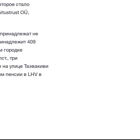
оторое стало
tustrust OÜ,
 принадлежат не
ринадлежит 409
м городке
т., три
 на улице Таэвакиви
ям пенсии в LHV в