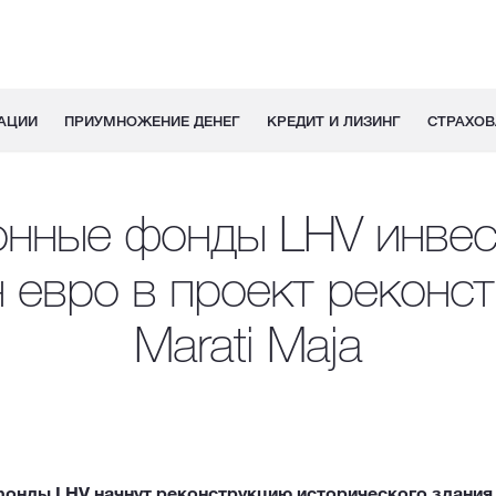
АЦИИ
ПРИУМНОЖЕНИЕ ДЕНЕГ
КРЕДИТ И ЛИЗИНГ
СТРАХОВ
онные фонды LHV инвес
 евро в проект реконс
Marati Maja
фонды LHV начнут реконструкцию исторического здани