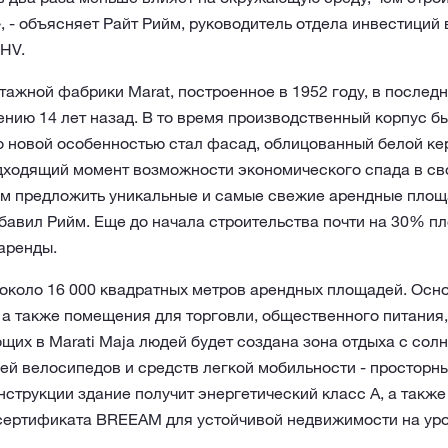
, - объясняет Райт Рийм, руководитель отдела инвестиций
HV.
ажной фабрики Marat, построенное в 1952 году, в послед
нию 14 лет назад. В то время производственный корпус б
о новой особенностью стал фасад, облицованный белой ке
дходящий момент возможности экономического спада в сво
ем предложить уникальные и самые свежие арендные площа
обавил Рийм. Еще до начала строительства почти на 30% п
аренды.
 около 16 000 квадратных метров арендных площадей. Осн
а также помещения для торговли, общественного питания
щих в Marati Maja людей будет создана зона отдыха с сол
ей велосипедов и средств легкой мобильности - просторн
струкции здание получит энергетический класс А, а также
сертификата BREEAM для устойчивой недвижимости на уров