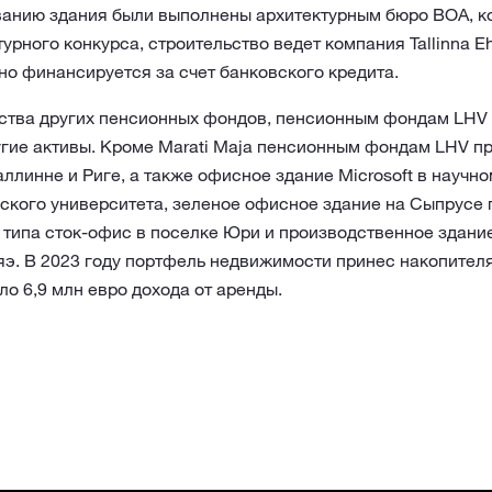
ванию здания были выполнены архитектурным бюро BOA, к
рного конкурса, строительство ведет компания Tallinna Ehi
но финансируется за счет банковского кредита.
нства других пенсионных фондов, пенсионным фондам LHV
ругие активы. Кроме Marati Maja пенсионным фондам LHV п
аллинне и Риге, а также офисное здание Microsoft в научно
ского университета, зеленое офисное здание на Сыпрусе пс
типа сток-офис в поселке Юри и производственное здание
яэ. В 2023 году портфель недвижимости принес накопител
о 6,9 млн евро дохода от аренды.