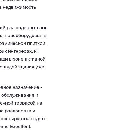
 в недвижимость
ний раз подвергалась
ыл переоборудован в
рамической плиткой.
их интересах, и
ди в зоне активной
лощадей здания уже
овное назначение -
, обслуживания и
нечной террасой на
ые раздевалки и
 планируется подать
не Excellent.