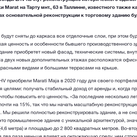
 Marat на Тарту мнт., 63 в Таллинне, известного также 
ах основательной реконструкции к торговому зданию б
 будут сняты до каркаса все отделочные слои, при этом б
ая ценность и особенности бывшего производственного зд
дание приобретет новый фасад, технические системы, вну
 На двух новых дополнительных этажах расположатся офи
екрасными видами и большими террасами на крыше.
V приобрели Marati Maja в 2020 году для своего портфел
 целями: получать стабильный доход от аренды и, когда пр
 чтобы повысить его ценность. «За последние несколько ле
почти на 15%, так что мы начать масштабную реконструкци
. Мы решили полностью реконструировать здание, а не сно
то промышленное здание с уникальной архитектурой, зна
4,6 метра) и площадью до 2 800 квадратных метров. Во-вто
в два раза меньше влияет на окружающую среду, чем стро