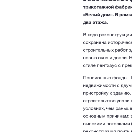
трикотажной фабрики
«Белый дом». В рамк
два этажа.
В ходе реконструкции
сохранена историческ
строительных работ з
новые окна и двери.
стиле пентхаус с пр
Пенсионные фонды LH
недвижимости с двумя
пристройку к зданию,
строительство упали 
условиях, чем раньше
основным причинам: э
высокими потолками (
реконструкция почти 