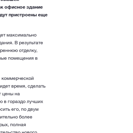
как офисное здание
удут пристроены еще
удет максимально
ания. В результате
треннюю отделку,
сные помещения в
я коммерческой
идет время, сделать
т цены на
ю в гораздо лучших
сить его, по двум
чительно более
рых, полная
ительство нового