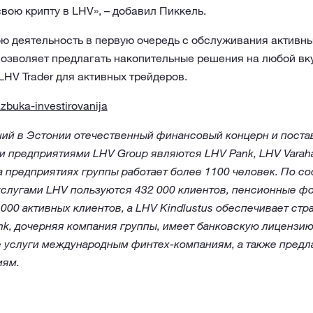
свою крипту в LHV», – добавил Пиккель.
ю деятельность в первую очередь с обслуживания активны
озволяет предлагать накопительные решения на любой вку
HV Trader для активных трейдеров.
azbuka-investirovanija
ий в Эстонии отечественный финансовый концерн и поста
предприятиями LHV Group являются LHV Pank, LHV Varahal
На предприятиях группы работает более 1100 человек. По с
услугами LHV пользуются 432 000 клиентов, пенсионные ф
000 активных клиентов, а LHV Kindlustus обеспечивает стр
nk, дочерняя компания группы, имеет банковскую лицензи
е услуги международным финтех-компаниям, а также предл
иям.