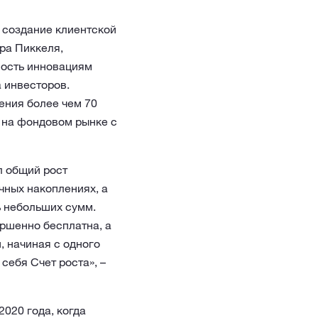
 создание клиентской
ра Пиккеля,
ность инновациям
 инвесторов.
ения более чем 70
и на фондовом рынке с
л общий рост
чных накоплениях, а
ь небольших сумм.
ершенно бесплатна, а
, начиная с одного
себя Счет роста», –
020 года, когда