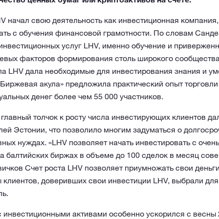
HV начал свою деятельность как инвестиционная компания,
ать с обучения финансовой грамотности. По словам Санде
инвестиционных услуг LHV, именно обучение и привержен
чевых факторов формирования столь широкого сообщества
а LHV дала необходимые для инвестирования знания и ум
 «Биржевая акула» предложила практический опыт торговл
альных денег более чем 55 000 участников.
 главный толчок к росту числа инвестирующих клиентов да
ей Эстонии, что позволило многим задуматься о долгосро
вных нуждах. «LHV позволяет начать инвестировать с очен
а балтийских биржах в объеме до 100 сделок в месяц сов
ичков Счет роста LHV позволяет приумножать свои деньги
 клиентов, доверивших свои инвестиции LHV, выбрали для 
ль.
с инвестиционными активами особенно ускорился с весны 2