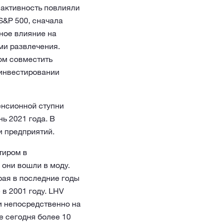
 активность повлияли
S&P 500, сначала
ное влияние на
ами развлечения.
ом совместить
б инвестировании
енсионной ступни
ь 2021 года. В
и предприятий.
тиром в
 они вошли в моду.
рая в последние годы
в 2001 году. LHV
и непосредственно на
е сегодня более 10