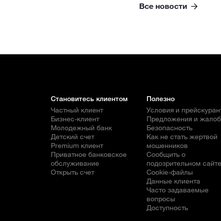
Все новости
Становитесь клиентом
Полезно
Частный клиент
Условия и прейскуран
Бизнес-клиент
Предложения и жало
Молодежный банк
Безопасность
Детский счет
Как не стать жертвой
Premium клиент
мошенников
Приватное банковское
Сообщить о
обслуживание
подозрительном сайт
Открыть счет
Cookie-файлы
Данные клиента
Часто задаваемые
вопросы
Доступность