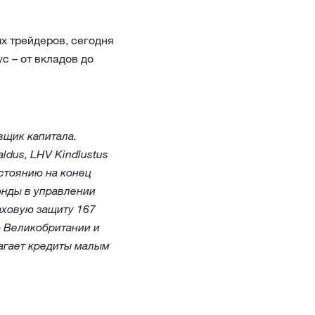
х трейдеров, сегодня
с – от вкладов до
вщик капитала.
dus, LHV Kindlustus
остоянию на конец
онды в управлении
аховую защиту 167
ю Великобритании и
агает кредиты малым