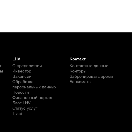
LHV
Контакт
т
О предприятии
Контактные данные
бы
Инвестор
Конторы
Вакансии
Забронировать время
Обработка
Банкоматы
персональных данных
Новости
е
Финансовый портал
Блог LHV
Статус услуг
lhv.ai