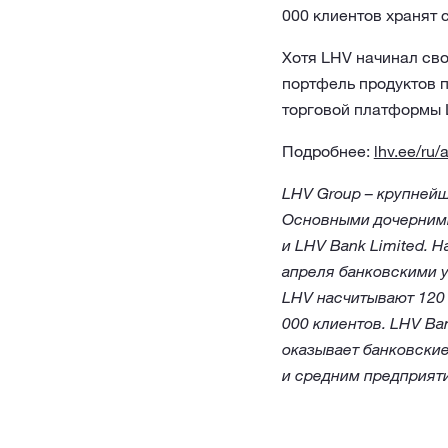
000 клиентов хранят 
Хотя LHV начинал сво
портфель продуктов п
торговой платформы L
Подробнее:
lhv.ee/ru/
LHV Group – крупнейш
Основными дочерними 
и LHV Bank Limited. 
апреля банковскими 
LHV насчитывают 120 
000 клиентов. LHV Ba
оказывает банковски
и средним предприят