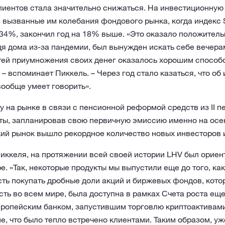
клиентов стала значительно снижаться. На инвестиционную
 вызванные им колебания фондового рынка, когда индекс 
34%, закончил год на 18% выше. «Это оказало положитель
сидя дома из-за пандемии, был вынужден искать себе вечер
ей приумножения своих денег оказалось хорошим способ
 – вспоминает Пиккель. – Через год стало казаться, что о
вообще умеет говорить».
у на рынке в связи с пенсионной реформой средств из II п
ты, запланировав свою первичную эмиссию именно на осен
кий рынок вышло рекордное количество новых инвесторов 
иккеля, на протяжении всей своей истории LHV был ориен
. «Так, некоторые продукты мы выпустили еще до того, как
ть покупать дробные доли акций и биржевых фондов, кото
ть во всем мире, была доступна в рамках Счета роста еще 
вропейским банком, запустившим торговлю криптоактивам
, что было тепло встречено клиентами. Таким образом, уж