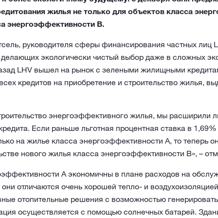
едитования жилья не только для объектов класса энер
са энергоэффективности В.
тсель, руководителя сферы финансирования частных лиц L
 делающих экологически чистый выбор даже в сложных эк
назад LHV вышел на рынок с зелеными жилищными кредитам
всех кредитов на приобретение и строительство жилья, вы
троительство энергоэффективного жилья, мы расширили л
редита. Если раньше льготная процентная ставка в 1,69% 
ько на жилье класса энергоэффективности А, то теперь он
ьстве нового жилья класса энергоэффективности В», – отм
оэффективности А экономичны в плане расходов на обслу
 они отличаются очень хорошей тепло- и воздухоизоляцией
ные отопительные решения с возможностью генерировать
рация осуществляется с помощью солнечных батарей. Здан