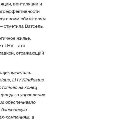
яции, вентиляции и
ергоэффективности
ая своим обитателям
– отметила Ватсель.
гичное жилье,
т LHV – это
ставкой, отражающий
вщик капитала.
dus, LHV Kindlustus
остоянию на конец
е фонды в управлении
tus обеспечивало
т банковскую
ех-компаниям, а