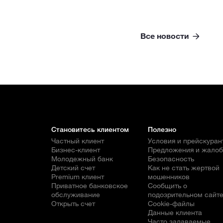
Все новости
Становитесь клиентом
Полезно
Частный клиент
Условия и прейскуран
Бизнес-клиент
Предложения и жало
Молодежный банк
Безопасность
Детский счет
Как не стать жертвой
Premium клиент
мошенников
Приватное банковское
Сообщить о
обслуживание
подозрительном сайт
Открыть счет
Cookie-файлы
Данные клиента
Часто задаваемые