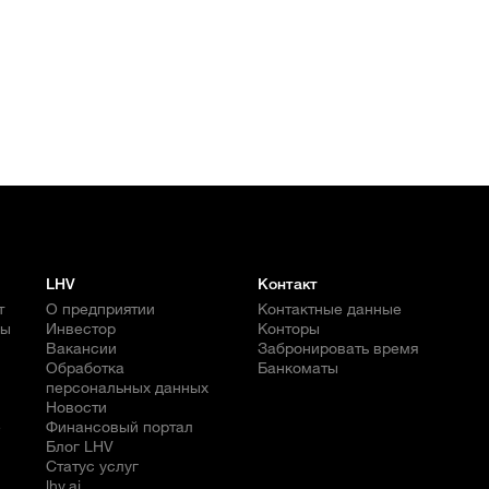
LHV
Контакт
т
О предприятии
Контактные данные
бы
Инвестор
Конторы
Вакансии
Забронировать время
Обработка
Банкоматы
персональных данных
Новости
е
Финансовый портал
Блог LHV
Статус услуг
lhv.ai