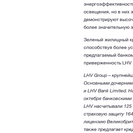
энергоэффективности 
освещения, но в них 
демонстрируют высоч
более значительную э
Зеленый жилищный кр
способствуя более у
предлагаемый банком
приверженность LHV 
LHV Group – крупнейш
Основными дочерними 
и LHV Bank Limited. 
октября банковскими 
LHV насчитывали 125 
страховую защиту 164
лицензию Великобрит
также предлагает кр