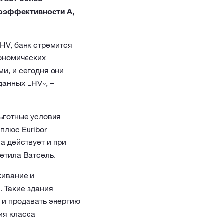
гоэффективности А,
HV, банк стремится
ономических
и, и сегодня они
данных LHV», –
ьготные условия
плюс Euribor
а действует и при
етила Ватсель.
живание и
. Такие здания
 и продавать энергию
ия класса