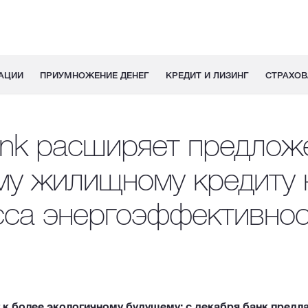
АЦИИ
ПРИУМНОЖЕНИЕ ДЕНЕГ
КРЕДИТ И ЛИЗИНГ
СТРАХОВ
nk расширяет предлож
му жилищному кредиту 
сса энергоэффективнос
 к более экологичному будущему: с декабря банк предл