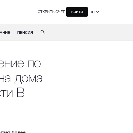
ОТКРЫТЬ СЧЕТ
RU
ВОЙТИ
АНИЕ
ПЕНСИЯ
ение по
на дома
ти B
агает более