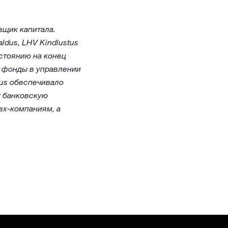
вщик капитала.
dus, LHV Kindlustus
остоянию на конец
е фонды в управлении
tus обеспечивало
т банковскую
ех-компаниям, а