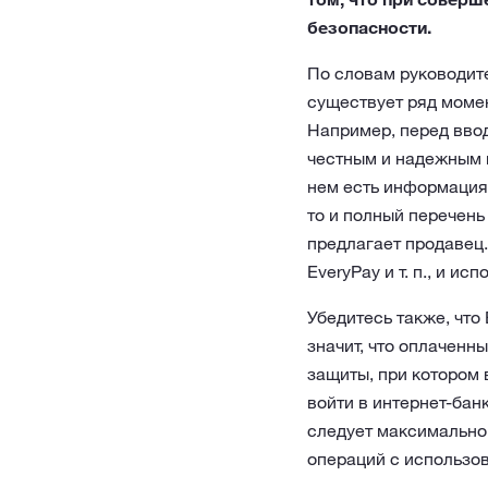
безопасности.
По словам руководит
существует ряд момен
Например, перед ввод
честным и надежным п
нем есть информация 
то и полный перечень
предлагает продавец.
EveryPay и т. п., и и
Убедитесь также, что
значит, что оплаченн
защиты, при котором
войти в интернет-бан
следует максимально
операций с использов