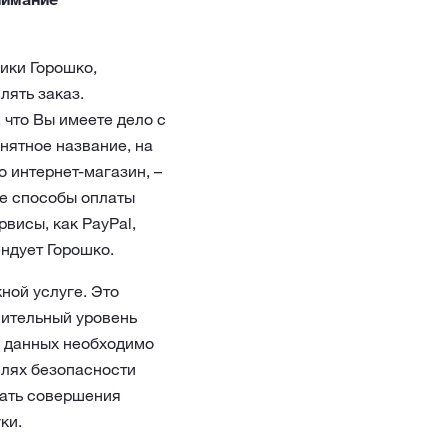
ики Горошко,
лять заказ.
 что Вы имеете дело с
нятное название, на
 интернет-магазин, –
ие способы оплаты
рвисы, как PayPal,
ендует Горошко.
ной услуге. Это
нительный уровень
х данных необходимо
елях безопасности
жать совершения
ки.