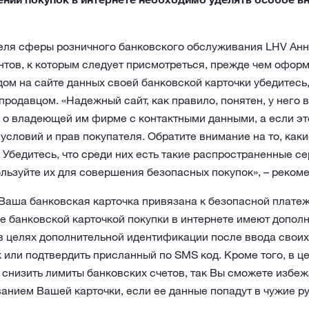
еля сферы розничного банковского обслуживания LHV Анн
тов, к которым следует присмотреться, прежде чем оформ
ом на сайте данных своей банковской карточки убедитесь,
родавцом. «Надежный сайт, как правило, понятен, у него в
о владеющей им фирме с контактными данными, а если это
 условий и прав покупателя. Обратите внимание на то, как
 Убедитесь, что среди них есть такие распространенные се
спользуйте их для совершения безопасных покупок», – реком
 Ваша банковская карточка привязана к безопасной платеж
ые банковской карточкой покупки в интернете имеют допол
 в целях дополнительной идентификации после ввода свои
к или подтвердить присланный по SMS код. Кроме того, в ц
 снизить лимиты банковских счетов, так Вы сможете избе
анием Вашей карточки, если ее данные попадут в чужие ру