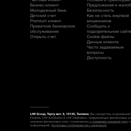
Бизнес-клиент
Предложения и жало
Молодежный банк
Безопасность
Детский счет
Как не стать жертвой
Premium клиент
мошенников
Приватное банковское
Сообщить о
обслуживание
подозрительном сайт
Открыть счет
Cookie-файлы
Данные клиента
Часто задаваемые
вопросы
Доступность
LHV Group, Тарту мнт. 2, 10145, Таллинн.
Вы находитесь на домашней 
Finance, LHV Kindlustus и LHV Varahaldus, предлагающих финансовые у
оказание финансовых услуг, ознакомьтесь
с условиями оказания услуг
и
информацией.
Котировки отображаются с задержкой
.