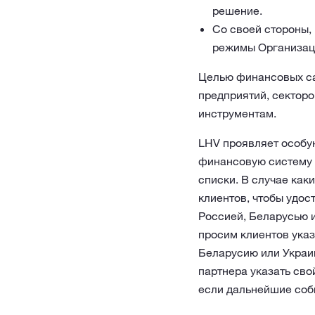
решение.
Со своей стороны,
режимы Организаци
Целью финансовых са
предприятий, секторо
инструментам.
LHV проявляет особую
финансовую систему 
списки. В случае ка
клиентов, чтобы удос
Россией, Беларусью и
просим клиентов ука
Беларусию или Украин
партнера указать сво
если дальнейшие собы