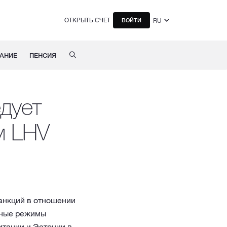
ОТКРЫТЬ СЧЕТ
RU
ВОЙТИ
АНИЕ
ПЕНСИЯ
едует
м LHV
анкций в отношении
нные режимы
тании и Эстонии в