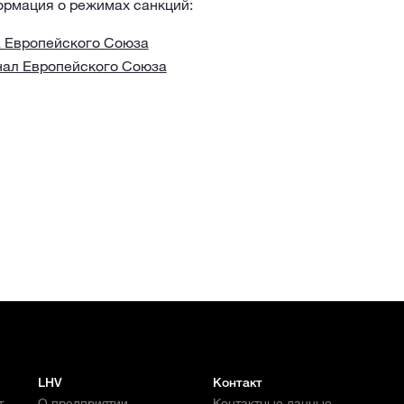
рмация о режимах санкций:
а Европейского Союза
ал Европейского Союза
LHV
Контакт
т
О предприятии
Контактные данные