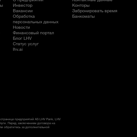
бы
Инвестор
Конторы
Вакансии
Забронировать время
Обработка
Банкоматы
персональных данных
Новости
е
Финансовый портал
Блог LHV
Статус услуг
lhv.ai
странице предприятий AS LHV Pank, LHV
слуги. Перед заключением договора на
ли обратитесь за дополнительной