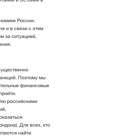
ономике России,
е и в связи с этим
м за ситуацией,
ения.
 существенно
анкций. Поэтому мы
ительные финансовые
пройти.
влю российскими
ий,
оказаться
дона). Для всех, кто
ытаются найти