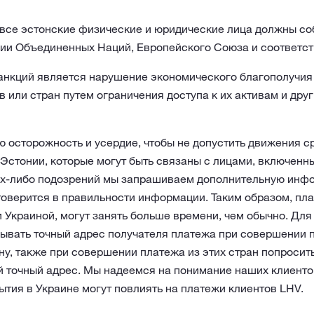
 все эстонские физические и юридические лица должны с
и Объединенных Наций, Европейского Союза и соответст
нкций является нарушение экономического благополучия
в или стран путем ограничения доступа к их активам и др
 осторожность и усердие, чтобы не допустить движения с
Эстонии, которые могут быть связаны с лицами, включенн
ких-либо подозрений мы запрашиваем дополнительную инф
товерится в правильности информации. Таким образом, пл
 Украиной, могут занять больше времени, чем обычно. Дл
зывать точный адрес получателя платежа при совершении 
у, также при совершении платежа из этих стран попросит
й точный адрес. Мы надеемся на понимание наших клиенто
тия в Украине могут повлиять на платежи клиентов LHV.