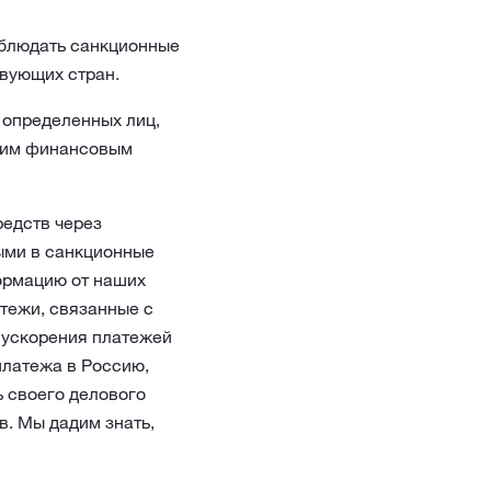
облюдать санкционные
вующих стран.
 определенных лиц,
угим финансовым
редств через
ыми в санкционные
ормацию от наших
атежи, связанные с
я ускорения платежей
платежа в Россию,
ь своего делового
в. Мы дадим знать,