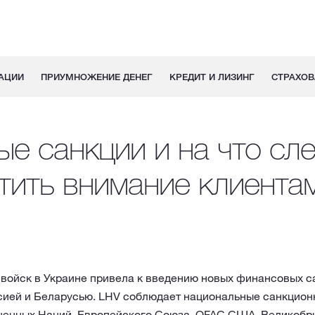
АЦИИ
ПРИУМНОЖЕНИЕ ДЕНЕГ
КРЕДИТ И ЛИЗИНГ
СТРАХОВ
е санкции и на что сл
тить внимание клиента
 войск в Украине привела к введению новых финансовых с
ссией и Беларусью. LHV соблюдает национальные санкцио
енных Наций, Европейского Союза, OFAC США, Великобри