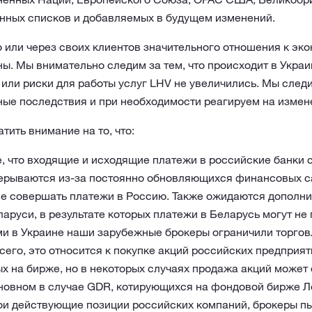
нных списков и добавляемых в будущем изменений.
 или через своих клиентов значительного отношения к эк
ы. Мы внимательно следим за тем, что происходит в Украин
или риски для работы услуг LHV не увеличились. Мы следи
ые последствия и при необходимости реагируем на измен
тить внимание на то, что:
, что входящие и исходящие платежи в российские банки
ерываются из-за постоянно обновляющихся финансовых с
е совершать платежи в Россию. Также ожидаются дополн
аруси, в результате которых платежи в Беларусь могут не 
ми в Украине наши зарубежные брокеры ограничили торго
его, это относится к покупке акций российских предприят
х на бирже, но в некоторых случаях продажа акций может 
новном в случае GDR, котирующихся на фондовой бирже Лон
ои действующие позиции российских компаний, брокеры п