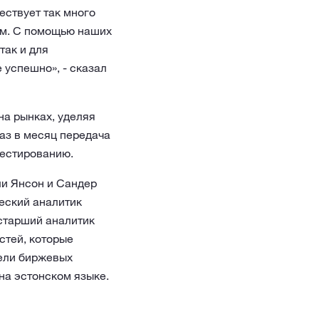
ествует так много
ием. С помощью наших
так и для
успешно», - сказал
на рынках, уделяя
аз в месяц передача
вестированию.
ли Янсон и Сандер
еский аналитик
старший аналитик
остей, которые
тели биржевых
на эстонском языке.