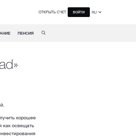
ОТКРЫТЬ СЧЕТ
RU
ВОЙТИ
АНИЕ
ПЕНСИЯ
jad»
й.
олучить хорошее
я как освещать
 инвестирования