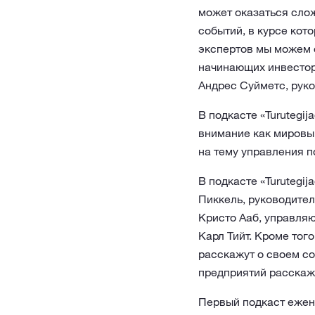
может оказаться слож
событий, в курсе кот
экспертов мы можем о
начинающих инвестор
Андрес Суйметс, руко
В подкасте «Turutegi
внимание как мировым
на тему управления 
В подкасте «Turutegi
Пиккель, руководител
Кристо Ааб, управля
Карл Тийт. Кроме того
расскажут о своем с
предприятий расскажу
Первый подкаст ежен