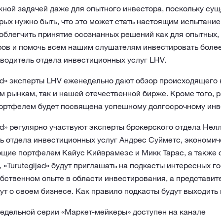
ной задачей даже для опытного инвестора, поскольку сущ
орых нужно быть, что это может стать настоящим испытан
блегчить принятие осознанных решений как для опытных, 
ов и помочь всем нашим слушателям инвестировать более 
водитель отдела инвестиционных услуг LHV.
jad» эксперты LHV еженедельно дают обзор происходящего 
 рынкам, так и нашей отечественной бирже. Кроме того, р
портфелем будет посвящена успешному долгосрочному ин
jad» регулярно участвуют эксперты брокерского отдела Нел
ь отдела инвестиционных услуг Андрес Суйметс, экономич
ющие портфелем Кайус Кийврамеэс и Микк Тарас, а также 
, «Turutegijad» будут приглашать на подкасты интересных г
обственном опыте в области инвестирования, а представи
т о своем бизнесе. Как правило подкасты будут выходить 
едельной серии «Маркет-мейкеры» доступен на канале