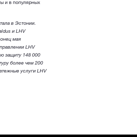
ы и в популярных
ала в Эстонии.
ldus и LHV
конец мая
управлении LHV
ую защиту 148 000
уру более чем 200
атежные услуги LHV