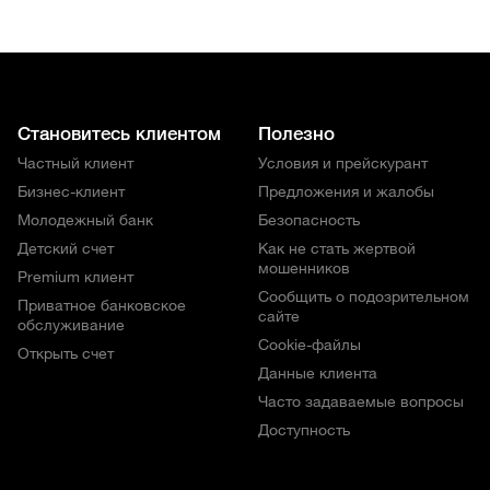
Становитесь клиентом
Полезно
Частный клиент
Условия и прейскурант
Бизнес-клиент
Предложения и жалобы
Молодежный банк
Безопасность
Детский счет
Как не стать жертвой
мошенников
Premium клиент
Сообщить о подозрительном
Приватное банковское
сайте
обслуживание
Cookie-файлы
Открыть счет
Данные клиента
Часто задаваемые вопросы
Доступность