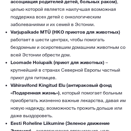
ассоциация родителей детей, больных раком)
,
целью которой является наилучшая возможная
поддержка всех детей с онкологическим
заболеваниями и их семей в Эстонии.
Varjupaikade MTÜ (НКО приютов для животных)
работает в шести центрах, чтобы помогать
бездомным и осиротевшим домашним животным со
всей Эстонии обрести дом.
Loomade Hoiupaik (приют для животных)
–
крупнейший в странах Северной Европы частный
приют для питомцев.
Vähiravifond Kingitud Elu (антираковый фонд
«Подаренная жизнь»)
, который помогает больным
приобретать жизненно важные лекарства, давая им
новую надежду, возможность прожить дольше или
даже выздороветь.
Eesti Roheline Liikumine (Зеленое движение
Эстонии)
– экологическая организация, цель