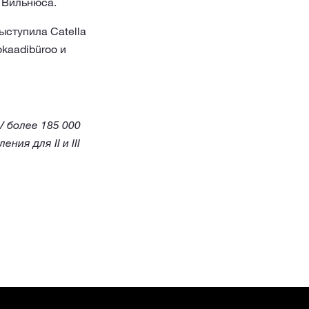
 Вильнюса.
ыступила Catella
kaadibüroo и
 более 185 000
ия для II и III