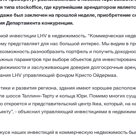
 типа stockoffice, где крупнейшим арендатором являетс
даже был заключен на прошлой неделе, приобретение с
ия Департамента конкуренции.
рямой инвестиции LHV в недвижимость. “Коммерческая нед
му представляет для нас большой интерес. Мы видим в п
возможность разнообразить портфель и получить доходнос
ажных параметров при выборе объектов для инвестирован
вижимости и заслуживающие доверия долгосрочные аренд
вания LHV управляющий фондом Кристо Ойдермаа.
стики и развития региона, здания имеют хорошее располо
ле шоссе Таллинн-Тарту и кольца Юри. Помимо многих су
о откроется и представительский центр Ikea, который, на н
ъекту”, - объяснил управляющий инвестициями в недвижим
фокусе наших инвестиций в коммерческую недвижимость бы