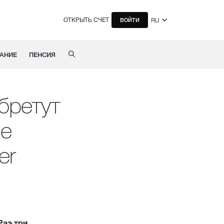
ОТКРЫТЬ СЧЕТ
RU
ВОЙТИ
АНИЕ
ПЕНСИЯ
бретут
ие
er
Раэ три