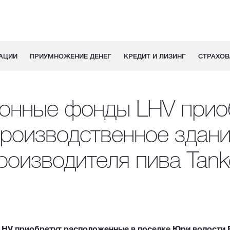
АЦИИ
ПРИУМНОЖЕНИЕ ДЕНЕГ
КРЕДИТ И ЛИЗИНГ
СТРАХОВ
онные фонды LHV прио
роизводственное здан
роизводителя пива Tank
HV приобретут расположенные в поселке Юри волости 