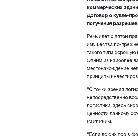
коммерческих здания
Договор о купле-про
получения разрешен
Речь идет о пятой п
имущества по-прежне
такого типа хорошую 
Одним из наиболее в
местонахождение нед
принципы инвестиро
“С точки зрения логи
непосредственно воз
логистики, здесь скор
ценности данному об
Райт Рийм.
“Если до сих пор в 