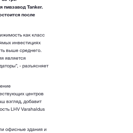
я пивзавод Tanker.
остоится после
вижимость как класс
рямых инвестициях
ть выше среднего.
ия является
аторы”, - разъясняет
жение
ществующих центров
аш взгляд, добавит
ость LHV Varahaldus
ли офисные здания и