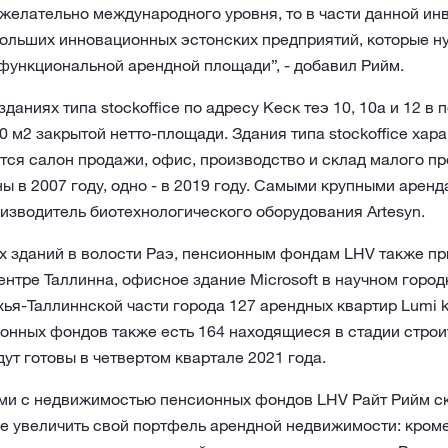
 желательно международного уровня, то в части данной и
больших инновационных эстонских предприятий, которые н
функциональной арендной площади”, - добавил Рийм.
даниях типа stockoffice по адресу Кеск теэ 10, 10а и 12 в
0 м2 закрытой нетто-площади. Здания типа stockoffice хара
тся салон продажи, офис, производство и склад малого п
ы в 2007 году, одно - в 2019 году. Самыми крупными арен
оизводитель биотехнологического оборудования Artesyn.
 зданий в волости Раэ, пенсионным фондам LHV также п
ентре Таллинна, офисное здание Microsoft в научном городк
я-Таллиннской части города 127 арендных квартир Lumi k
ионных фондов также есть 164 находящиеся в стадии стро
дут готовы в четвертом квартале 2021 года.
и с недвижимостью пенсионных фондов LHV Райт Рийм ск
е увеличить свой портфель арендной недвижимости: кроме