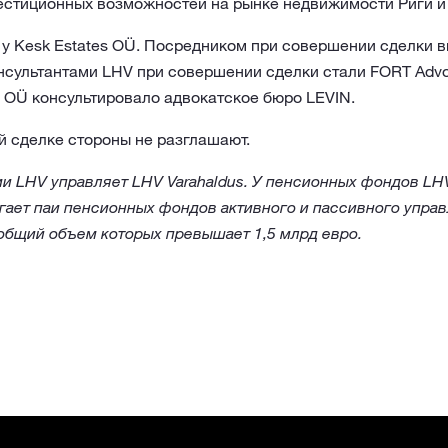
естиционных возможностей на рынке недвижимости Риги и
у Kesk Estates OÜ. Посредником при совершении сделки в
онсультантами LHV при совершении сделки стали FORT Advo
es OÜ консультировало адвокатское бюро LEVIN.
й сделке стороны не разглашают.
 LHV управляет LHV Varahaldus. У пенсионных фондов LHV
ает паи пенсионных фондов активного и пассивного управлен
общий объем которых превышает 1,5 млрд евро.