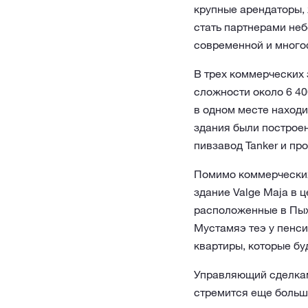
крупные арендаторы,
стать партнерами не
современной и много
В трех коммерческих з
сложности около 6 40
в одном месте находи
здания были построен
пивзавод Tanker и пр
Помимо коммерческих
здание Valge Maja в ц
расположенные в Пыхь
Мустамяэ теэ у пенс
квартиры, которые бу
Управляющий сделкам
стремится еще больш