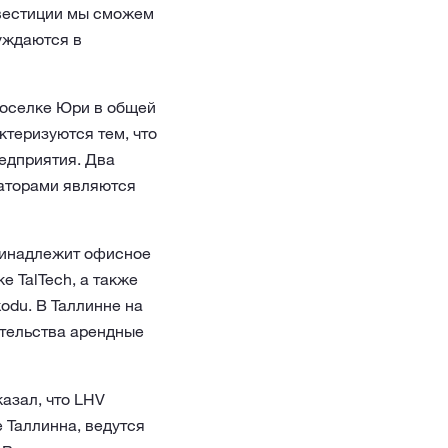
нвестиции мы сможем
уждаются в
 поселке Юри в общей
ктеризуются тем, что
редприятия. Два
даторами являются
ринадлежит офисное
е TalTech, а также
odu. В Таллинне на
ительства арендные
азал, что LHV
 Таллинна, ведутся