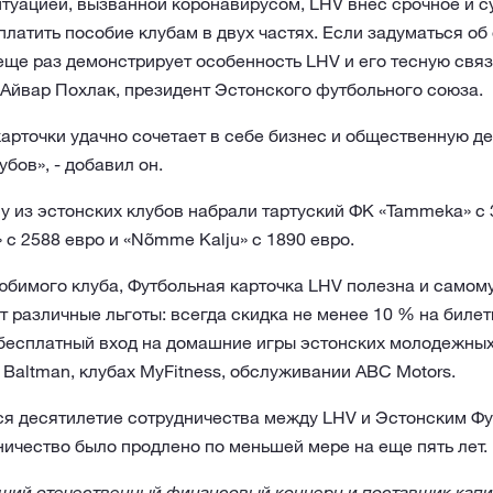
итуацией, вызванной коронавирусом, LHV внес срочное и 
латить пособие клубам в двух частях. Если задуматься о
еще раз демонстрирует особенность LHV и его тесную связ
 Айвар Похлак, президент Эстонского футбольного союза.
арточки удачно сочетает в себе бизнес и общественную де
убов», - добавил он.
 из эстонских клубов набрали тартуский ФК «Tammeka» с 
 с 2588 евро и «Nõmme Kalju» с 1890 евро.
имого клуба, Футбольная карточка LHV полезна и самому 
т различные льготы: всегда скидка не менее 10 % на биле
 бесплатный вход на домашние игры эстонских молодежных
и Baltman, клубах MyFitness, обслуживании ABC Motors.
ся десятилетие сотрудничества между LHV и Эстонским Фу
ичество было продлено по меньшей мере на еще пять лет.
ший отечественный финансовый концерн и поставщик капит