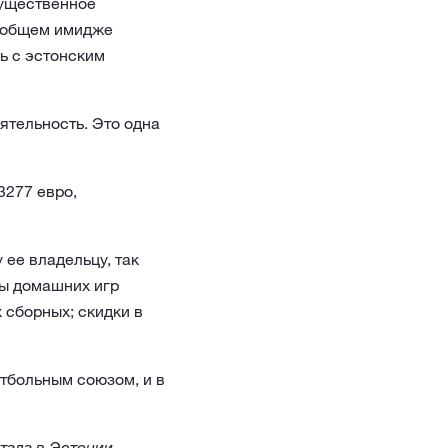
существенное
б общем имидже
ь с эстонским
ятельность. Это одна
3277 евро,
ее владельцу, так
ты домашних игр
 сборных; скидки в
тбольным союзом, и в
ала в Эстонии.