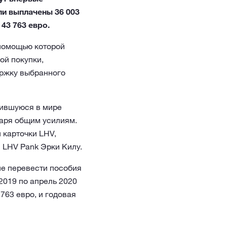
ли выплачены 36 003
43 763 евро.
 помощью которой
ой покупки,
ержку выбранного
ожившуюся в мире
даря общим усилиям.
 карточки LHV,
 LHV Pank Эрки Килу.
ие перевести пособия
 2019 по апрель 2020
763 евро, и годовая