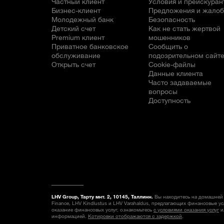
Частный клиент
Условия и прейскуран
Бизнес-клиент
Предложения и жало
Молодежный банк
Безопасность
Детский счет
Как не стать жертвой
Premium клиент
мошенников
Приватное банковское
Сообщить о
обслуживание
подозрительном сайт
Открыть счет
Cookie-файлы
Данные клиента
Часто задаваемые
вопросы
Доступность
LHV Group, Тарту мнт. 2, 10145, Таллинн.
Вы находитесь на домашней 
Finance, LHV Kindlustus и LHV Varahaldus, предлагающих финансовые у
оказание финансовых услуг, ознакомьтесь
с условиями оказания услуг
и
информацией.
Котировки отображаются с задержкой
.