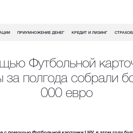
АЦИИ
ПРИУМНОЖЕНИЕ ДЕНЕГ
КРЕДИТ И ЛИЗИНГ
СТРАХОВ
щью Футбольной карто
 за полгода собрали б
000 евро
 с помощью Футбольной карточки LHV, в этом году буд