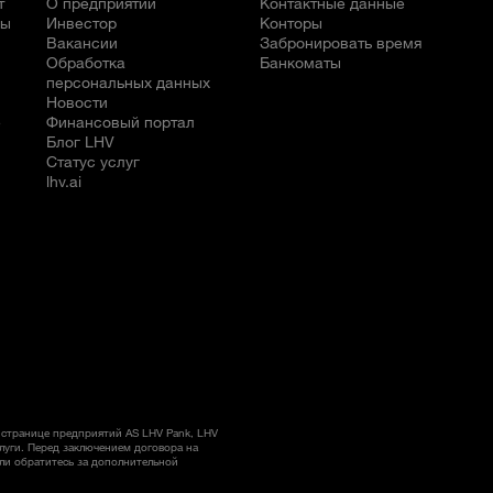
т
О предприятии
Контактные данные
бы
Инвестор
Конторы
Вакансии
Забронировать время
Обработка
Банкоматы
персональных данных
Новости
е
Финансовый портал
Блог LHV
Статус услуг
lhv.ai
странице предприятий AS LHV Pank, LHV
слуги. Перед заключением договора на
ли обратитесь за дополнительной