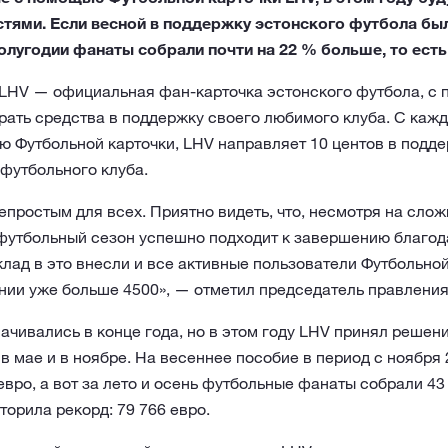
тями. Если весной в поддержку эстонского футбола бы
олугодии фанаты собрали почти на 22 % больше, то есть 
 LHV — официальная фан-карточка эстонского футбола, с
ать средства в поддержку своего любимого клуба. С кажд
ю Футбольной карточки, LHV направляет 10 центов в подд
футбольного клуба.
непростым для всех. Приятно видеть, что, несмотря на сл
 футбольный сезон успешно подходит к завершению благо
лад в это внесли и все активные пользователи Футбольной
нии уже больше 4500», — отметил председатель правления
чивались в конце года, но в этом году LHV принял решен
 в мае и в ноябре. На весеннее пособие в период с ноября
евро, а вот за лето и осень футбольные фанаты собрали 43 
орила рекорд: 79 766 евро.