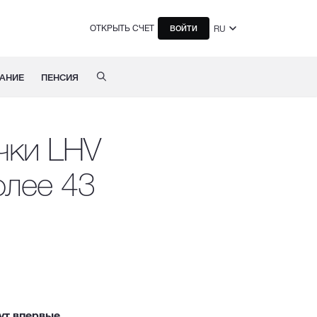
ОТКРЫТЬ СЧЕТ
RU
ВОЙТИ
АНИЕ
ПЕНСИЯ
чки LHV
олее 43
ут впервые