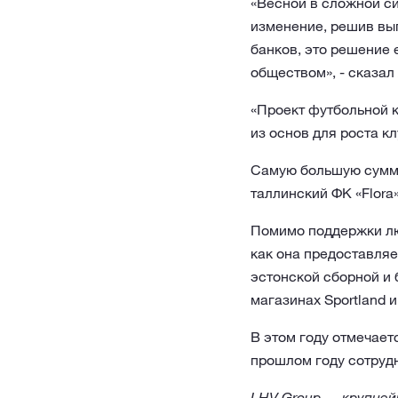
«Весной в сложной с
изменение, решив вып
банков, это решение 
обществом», - сказал
«Проект футбольной к
из основ для роста кл
Самую большую сумму
таллинский ФК «Flora»
Помимо поддержки люб
как она предоставляе
эстонской сборной и
магазинах Sportland 
В этом году отмечает
прошлом году сотрудн
LHV Group — крупней