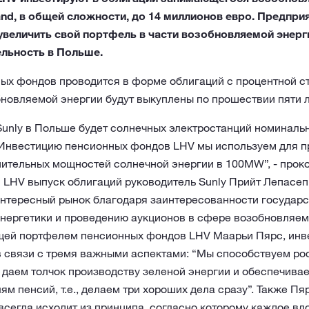
and, в общей сложности, до 14 миллионов евро. Предпри
величить свой портфель в части возобновляемой энерг
льность в Польше.
ых фондов проводится в форме облигаций с процентной с
новляемой энергии будут выкуплены по прошествии пяти л
 Sunly в Польше будет солнечных электростанций номинал
. Инвестицию пенсионных фондов LHV мы используем для п
нительных мощностей солнечной энергии в 100MW”, - про
 LHV выпуск облигаций руководитель Sunly Прийт Лепасе
интересный рынок благодаря заинтересованности государс
энергетики и проведению аукционов в сфере возобновляем
ей портфелем пенсионных фондов LHV Маарьи Пярс, инве
 связи с тремя важными аспектами: “Мы способствуем рос
 даем толчок производству зеленой энергии и обеспечив
м пенсий, т.е., делаем три хороших дела сразу”. Также Пя
сегда исходит из принципа, согласно которому каждое вл