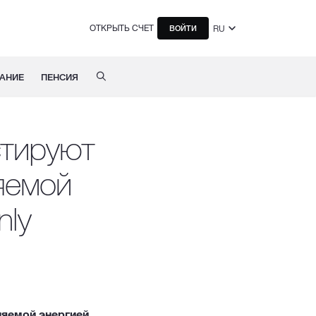
ОТКРЫТЬ СЧЕТ
RU
ВОЙТИ
АНИЕ
ПЕНСИЯ
тируют
яемой
nly
яемой энергией