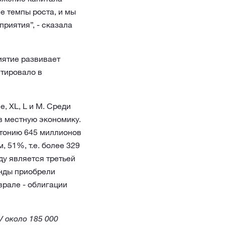
е темпы роста, и мы
приятия”, - сказала
иятие развивает
стировало в
, XL, L и M. Среди
 местную экономику.
тонию 645 миллионов
 51%, т.е. более 329
у является третьей
онды приобрели
врале - облигации
 около 185 000