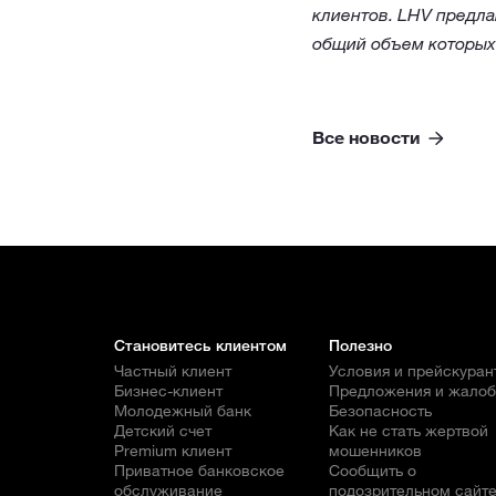
клиентов. LHV предла
общий объем которых 
Все новости
Становитесь клиентом
Полезно
Частный клиент
Условия и прейскуран
Бизнес-клиент
Предложения и жало
Молодежный банк
Безопасность
Детский счет
Как не стать жертвой
Premium клиент
мошенников
Приватное банковское
Сообщить о
обслуживание
подозрительном сайт