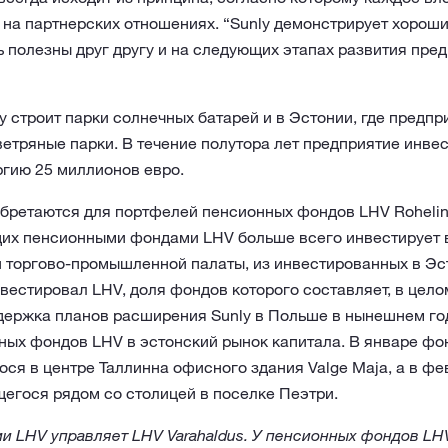
на партнерских отношениях. “Sunly демонстрирует хороши
ь полезны друг другу и на следующих этапах развития пред
 строит парки солнечных батарей и в Эстонии, где предпр
етряные парки. В течение полутора лет предприятие инве
гию 25 миллионов евро.
бретаются для портфелей пенсионных фондов LHV Roheline
их пенсионными фондами LHV больше всего инвестирует в
 торгово-промышленной палаты, из инвестированных в Эс
вестировал LHV, доля фондов которого составляет, в целом,
держка планов расширения Sunly в Польше в нынешнем год
ных фондов LHV в эстонский рынок капитала. В январе ф
ся в центре Таллинна офисного здания Valge Maja, а в фе
ящегося рядом со столицей в поселке Пеэтри.
 LHV управляет LHV Varahaldus. У пенсионных фондов LHV