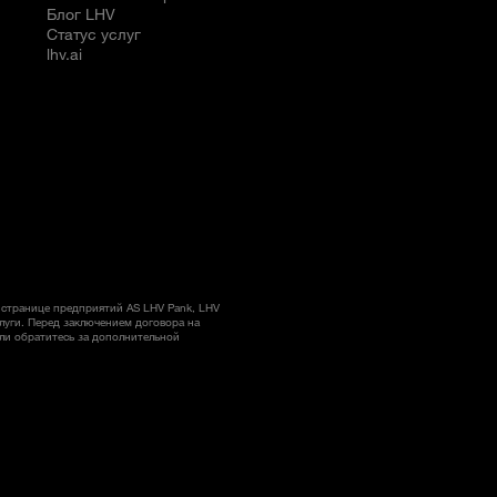
Блог LHV
Статус услуг
lhv.ai
странице предприятий AS LHV Pank, LHV
слуги. Перед заключением договора на
ли обратитесь за дополнительной