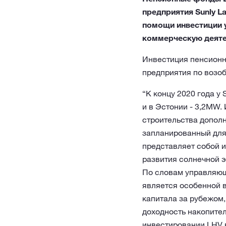
предприятия Sunly L
помощи инвестиции у
коммерческую деяте
Инвестиция пенсионн
предприятия по возоб
“К концу 2020 года у
и в Эстонии - 3,2MW
строительства допол
запланированный для
представляет собой 
развития солнечной 
По словам управляющ
является особенной в
капитала за рубежом,
доходность накопителя
инвестировании LHV в