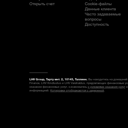
Открыть счет
Cookie-файлы
Данные клиента
Часто задаваемые
вопросы
Доступность
LHV Group, Тарту мнт. 2, 10145, Таллинн.
Вы находитесь на домашней 
Finance, LHV Kindlustus и LHV Varahaldus, предлагающих финансовые у
оказание финансовых услуг, ознакомьтесь
с условиями оказания услуг
и
информацией.
Котировки отображаются с задержкой
.