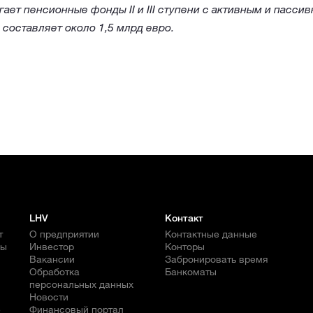
гает пенсионные фонды II и III ступени с активным и пасси
составляет около 1,5 млрд евро.
LHV
Контакт
т
О предприятии
Контактные данные
бы
Инвестор
Конторы
Вакансии
Забронировать время
Обработка
Банкоматы
персональных данных
Новости
е
Финансовый портал