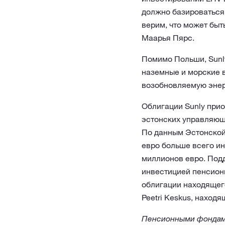
должно базироваться 
верим, что может быт
Маарья Пярс.
Помимо Польши, Sunly
наземные и морские в
возобновляемую энер
Облигации Sunly прио
эстонских управляющ
По данным Эстонской
евро больше всего ин
миллионов евро. Под
инвестицией пенсион
облигации находящего
Peetri Keskus, наход
Пенсионными фондами