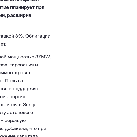
ятие планирует при
ии, расширив
тавкой 8%. Облигации
ет.
ьной мощностью 37MW,
роектирования и
комментировал
пп. Польша
тва в поддержке
ой энергии.
стиция в Sunly
ту эстонского
аем хорошую
рс добавила, что при
ожение капитала