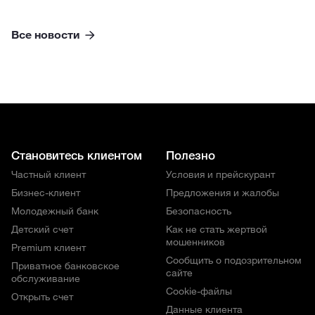
Все новости
Становитесь клиентом
Полезно
Частный клиент
Условия и прейскурант
Бизнес-клиент
Предложения и жалобы
Молодежный банк
Безопасность
Детский счет
Как не стать жертвой
мошенников
Premium клиент
Сообщить о подозрительном
Приватное банковское
сайте
обслуживание
Cookie-файлы
Открыть счет
Данные клиента