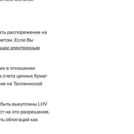
дать распоряжение на
четом. Если Вы
гации электронным
ние в отношении
а счета ценных бумаг
ние на Таллиннской
т быть выкуплены LHV
аст на это разрешение.
ть облигаций как