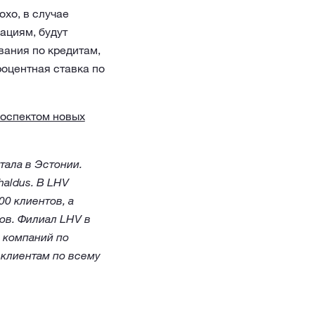
охо, в случае
ациям, будут
вания по кредитам,
роцентная ставка по
оспектом новых
ала в Эстонии.
aldus. В LHV
0 клиентов, а
ов. Филиал LHV в
 компаний по
 клиентам по всему