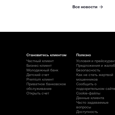
Все новости
Становитесь клиентом
Полезно
Частный клиент
Условия и прейскуран
Бизнес-клиент
Предложения и жало
Молодежный банк
Безопасность
Детский счет
Как не стать жертвой
Premium клиент
мошенников
Приватное банковское
Сообщить о
обслуживание
подозрительном сайт
Открыть счет
Cookie-файлы
Данные клиента
Часто задаваемые
вопросы
Доступность