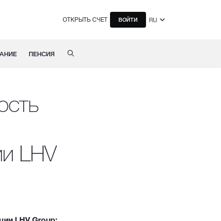
ОТКРЫТЬ СЧЕТ
RU
ВОЙТИ
АНИЕ
ПЕНСИЯ
ость
ии LHV
ции LHV Group;