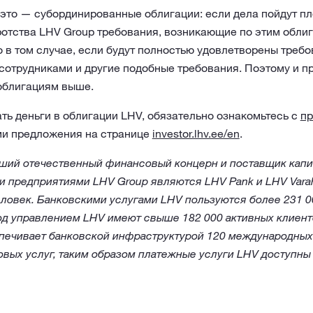
 это — субординированные облигации: если дела пойдут пл
отства LHV Group требования, возникающие по этим облиг
 в том случае, если будут полностью удовлетворены требо
сотрудниками и другие подобные требования. Поэтому и п
облигациям выше.
ь деньги в облигации LHV, обязательно ознакомьтесь с
пр
и предложения на странице
investor.lhv.ee/en
.
ший отечественный финансовый концерн и поставщик капит
 предприятиями LHV Group являются LHV Pank и LHV Varah
еловек. Банковскими услугами LHV пользуются более 231 00
д управлением LHV имеют свыше 182 000 активных клиент
печивает банковской инфраструктурой 120 международных
вых услуг, таким образом платежные услуги LHV доступны