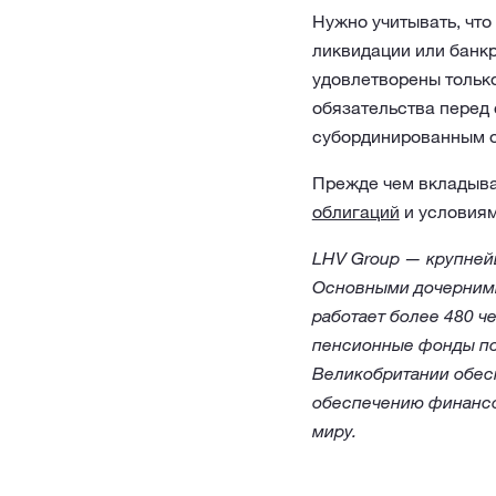
Нужно учитывать, что
ликвидации или банкр
удовлетворены только
обязательства перед 
субординированным 
Прежде чем вкладыват
облигаций
и условиям
LHV Group — крупней
Основными дочерними
работает более 480 ч
пенсионные фонды по
Великобритании обес
обеспечению финансо
миру.