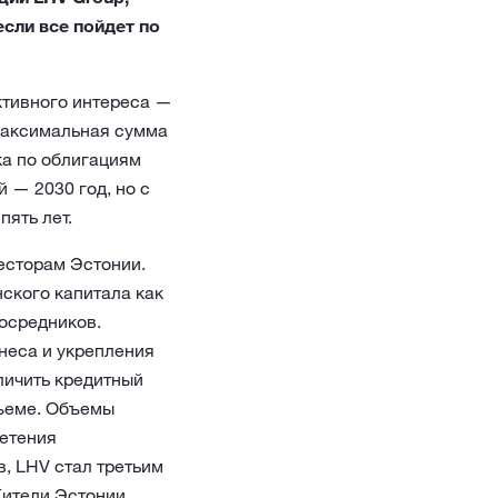
если все пойдет по
ктивного интереса —
 максимальная сумма
ка по облигациям
 — 2030 год, но с
ять лет.
есторам Эстонии.
ского капитала как
осредников.
неса и укрепления
личить кредитный
бъеме. Объемы
ретения
, LHV стал третьим
Жители Эстонии