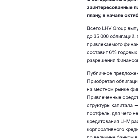
заинтересованные ли
плану, в начале октя
Всего LHV Group выпу
до 35 000 облигаций.
привлекаемого финан
составит 6% годовых
разрешения Финансово
Публичное предложен
Приобретая облигаци
на местном рынке фин
Привлеченные средст
структуры капитала —
портфель, для чего 
кредитования LHV рас
корпоративного креди
по величине банком 