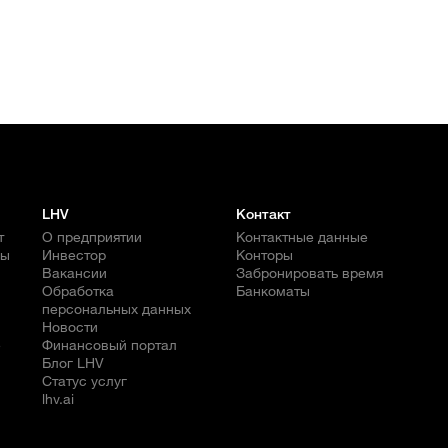
LHV
Контакт
т
О предприятии
Контактные данные
бы
Инвестор
Конторы
Вакансии
Забронировать время
Обработка
Банкоматы
персональных данных
Новости
е
Финансовый портал
Блог LHV
Статус услуг
lhv.ai