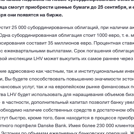
ца смогут приобрести ценные бумаги до 25 сентября, и 
бря они появятся на бирже.
стит 25 000 субординированных облигаций, при наличии а
 Одна субординированная облигация стоит 1000 евро, т. е.
сирования составит 35 миллионов евро. Процентная став
 с ежеквартальными выплатами. Срок погашения облигаций
й инспекции LHV может выкупить их самое раннее через п
ие адресовано как частным, так и институциональным инв
и, Вы будете способствовать повышению значимости эстон
ансовых услуг, так и на европейском рынке финансовых п
ва LHV будет использовать для наращивания объемов биз
 в частности, дополнительный капитал позволит банку уве
необходимо наличие собственных средств в достаточном о
тут быстро, кроме того, банк находится в процессе приоб
тного портфеля Danske Bank. Имея более 230 000 клиентов
в Эстонии по объемам ежедневных банковских операций. 