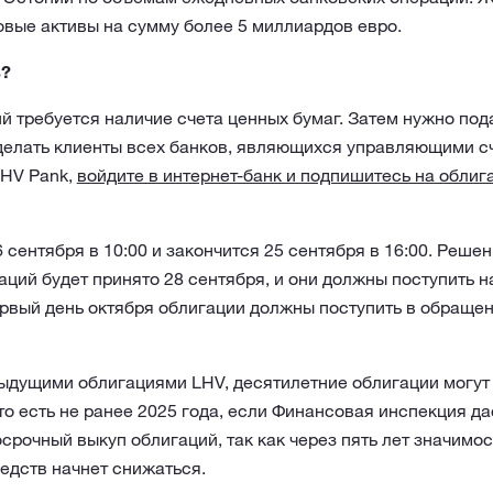
вые активы на сумму более 5 миллиардов евро.
ь?
й требуется наличие счета ценных бумаг. Затем нужно по
сделать клиенты всех банков, являющихся управляющими с
LHV Pank,
войдите в интернет-банк и подпишитесь на обли
 сентября в 10:00 и закончится 25 сентября в 16:00. Реше
ций будет принято 28 сентября, и они должны поступить н
ервый день октября облигации должны поступить в обраще
дыдущими облигациями LHV, десятилетние облигации могу
 то есть не ранее 2025 года, если Финансовая инспекция д
срочный выкуп облигаций, так как через пять лет значимос
едств начнет снижаться.