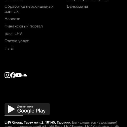
Обработка персональных
Банкоматы
данных
Новости
Финансовый портал
Блог LHV
Статус услуг
lhv.ai
LHV Group, Тарту мнт. 2, 10145, Таллинн.
Вы находитесь на домашней
странице предприятий AS LHV Pank, LHV Finance, LHV Kindlustus и LHV