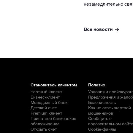
незамедлительно свя
Все новости
Становитесь клиентом
Полезно
Частный клиент
Условия и прейскуран
Бизнес-клиент
Предложения и жало
Молодежный банк
Безопасность
Детский счет
Как не стать жертвой
Premium клиент
мошенников
Приватное банковское
Сообщить о
обслуживание
подозрительном сайт
Открыть счет
Cookie-файлы