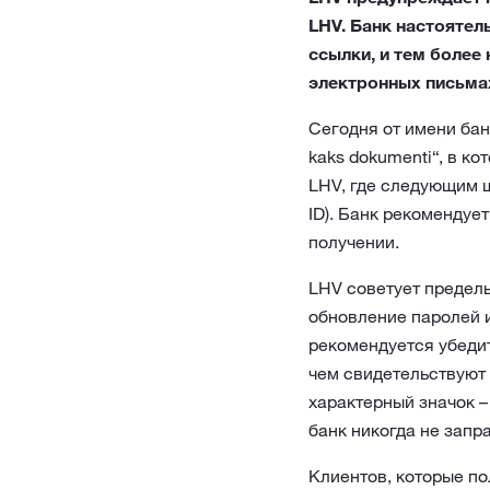
LHV. Банк настоятел
ссылки, и тем более
электронных письма
Сегодня от имени бан
kaks dokumenti“, в к
LHV, где следующим ш
ID). Банк рекомендуе
получении.
LHV советует предель
обновление паролей и
рекомендуется убедит
чем свидетельствуют 
характерный значок –
банк никогда не запр
Клиентов, которые п