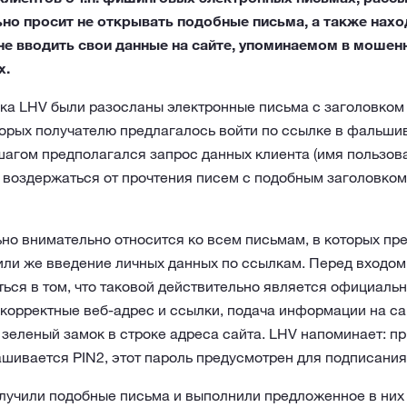
ьно просит не открывать подобные письма, а также нахо
 не вводить свои данные на сайте, упоминаемом в мошен
х.
ка LHV были разосланы электронные письма с заголовком „
оторых получателю предлагалось войти по ссылке в фальши
агом предполагался запрос данных клиента (имя пользова
т воздержаться от прочтения писем с подобным заголовком 
но внимательно относится ко всем письмам, в которых пр
ли же введение личных данных по ссылкам. Перед входом 
ься в том, что таковой действительно является официальн
корректные веб-адрес и ссылки, подача информации на сай
 зеленый замок в строке адреса сайта. LHV напоминает: пр
ашивается PIN2, этот пароль предусмотрен для подписания
олучили подобные письма и выполнили предложенное в них