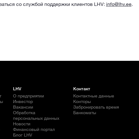
заться со службой поддержки клиентов LHV:
info@lhv.ee
.
LHV
Контакт
т
О предприятии
Контактные данные
бы
Инвестор
Конторы
Вакансии
Забронировать время
Обработка
Банкоматы
персональных данных
Новости
е
Финансовый портал
Блог LHV