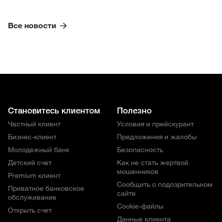
Все новости
Становитесь клиентом
Полезно
Частный клиент
Условия и прейскурант
Бизнес-клиент
Предложения и жалобы
Молодежный банк
Безопасность
Детский счет
Как не стать жертвой
мошенников
Premium клиент
Сообщить о подозрительном
Приватное банковское
сайте
обслуживание
Cookie-файлы
Открыть счет
Данные клиента