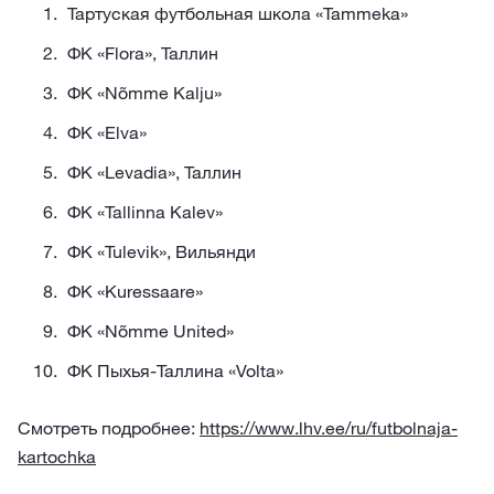
Тартуская футбольная школа «Tammeka»
ФК «Flora», Таллин
ФК «Nõmme Kalju»
ФК «Elva»
ФК «Levadia», Таллин
ФК «Tallinna Kalev»
ФК «Tulevik», Вильянди
ФК «Kuressaare»
ФК «Nõmme United»
ФК Пыхья-Таллина «Volta»
Смотреть подробнее:
https://www.lhv.ee/ru/futbolnaja-
kartochka