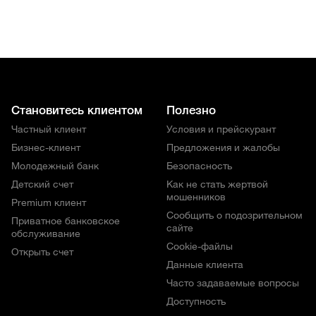
Становитесь клиентом
Полезно
Частный клиент
Условия и прейскурант
Бизнес-клиент
Предложения и жалобы
Молодежный банк
Безопасность
Детский счет
Как не стать жертвой
мошенников
Premium клиент
Сообщить о подозрительном
Приватное банковское
сайте
обслуживание
Cookie-файлы
Открыть счет
Данные клиента
Часто задаваемые вопросы
Доступность