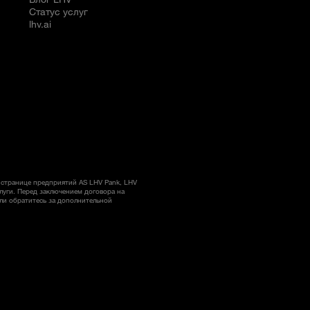
Статус услуг
lhv.ai
странице предприятий AS LHV Pank, LHV
слуги. Перед заключением договора на
ли обратитесь за дополнительной