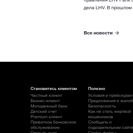
дела LHV. В прошлом 
Все новости
Становитесь клиентом
Полезно
Частный клиент
Условия и прейскуран
Бизнес-клиент
Предложения и жало
Молодежный банк
Безопасность
Детский счет
Как не стать жертвой
Premium клиент
мошенников
Приватное банковское
Сообщить о
обслуживание
подозрительном сайт
Открыть счет
Cookie-файлы