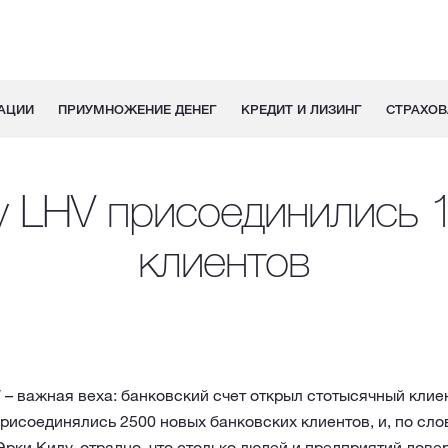
АЦИИ
ПРИУМНОЖЕНИЕ ДЕНЕГ
КРЕДИТ И ЛИЗИНГ
СТРАХОВ
у LHV присоединились 
клиентов
 – важная веха: банковский счет открыл стотысячный клиен
рисоединялись 2500 новых банковских клиентов, и, по сл
рки Килу, отрадно, что столько людей и предприятий дов