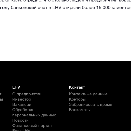
году банковский счет в LHV открыли более 15 000 клиентов
LHV
Контакт
т
О предприятии
Контактные данные
бы
Инвестор
Конторы
Вакансии
Забронировать время
Обработка
Банкоматы
персональных данных
Новости
е
Финансовый портал
Блог LHV