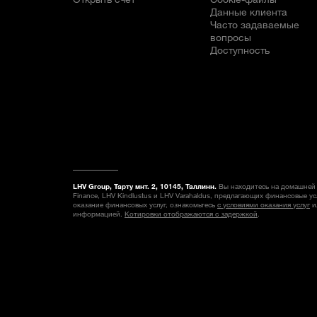
Данные клиента
Часто задаваемые
вопросы
Доступность
LHV Group, Тарту мнт. 2, 10145, Таллинн.
Вы находитесь на домашней 
Finance, LHV Kindlustus и LHV Varahaldus, предлагающих финансовые у
оказание финансовых услуг, ознакомьтесь
с условиями оказания услуг
и
информацией.
Котировки отображаются с задержкой
.