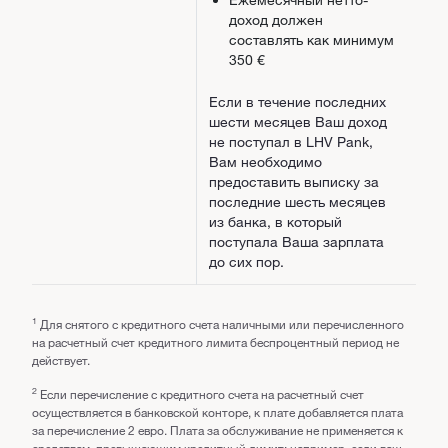
доход должен
составлять как минимум
350 €
Если в течение последних
шести месяцев Ваш доход
не поступал в LHV Pank,
Вам необходимо
предоставить выписку за
последние шесть месяцев
из банка, в который
поступала Ваша зарплата
до сих пор.
1
Для снятого с кредитного счета наличными или перечисленного
на расчетный счет кредитного лимита беспроцентный период не
действует.
2
Если перечисление с кредитного счета на расчетный счет
осуществляется в банковской конторе, к плате добавляется плата
за перечисление 2 eвро. Плата за обслуживание не применяется к
средствам, превышающим кредитный лимит: например, если ваш