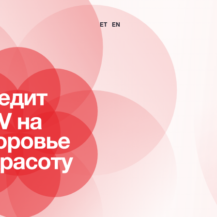
ET
EN