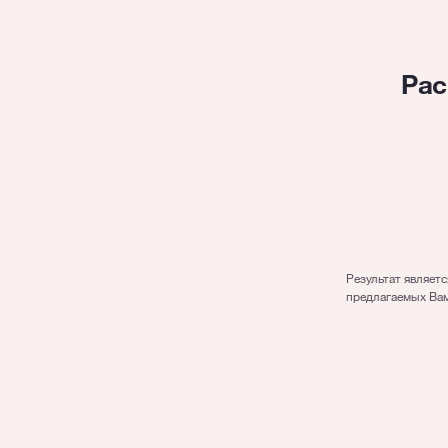
Рас
Сумма
Период
Результат являет
предлагаемых Вам