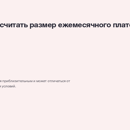
считать размер ежемесячного пла
4000
€
5 лет/год(а)
ся приблизительным и может отличаться от
 условий.