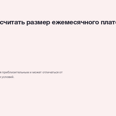
считать размер ежемесячного пла
4000
€
5 лет/год(а)
ся приблизительным и может отличаться от
 условий.