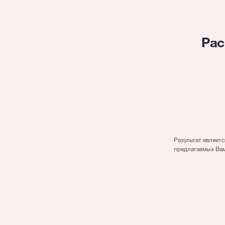
Рас
Сумма
Период
Результат являет
предлагаемых Вам