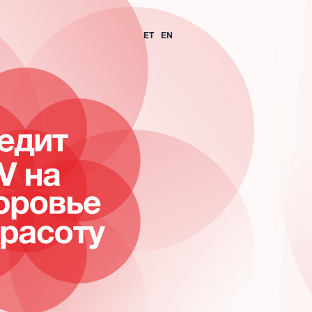
ET
EN