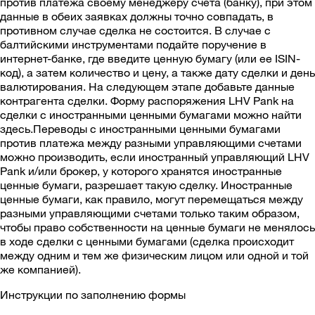
против платежа своему менеджеру счета (банку), при этом
данные в обеих заявках должны точно совпадать, в
противном случае сделка не состоится. В случае с
балтийскими инструментами подайте поручение в
интернет-банке, где введите ценную бумагу (или ее ISIN-
код), а затем количество и цену, а также дату сделки и день
валютирования. На следующем этапе добавьте данные
контрагента сделки. Форму распоряжения LHV Pank на
сделки с иностранными ценными бумагами можно найти
здесь.Переводы с иностранными ценными бумагами
против платежа между разными управляющими счетами
можно производить, если иностранный управляющий LHV
Pank и/или брокер, у которого хранятся иностранные
ценные бумаги, разрешает такую сделку. Иностранные
ценные бумаги, как правило, могут перемещаться между
разными управляющими счетами только таким образом,
чтобы право собственности на ценные бумаги не менялось
в ходе сделки с ценными бумагами (сделка происходит
между одним и тем же физическим лицом или одной и той
же компанией).
Инструкции по заполнению формы