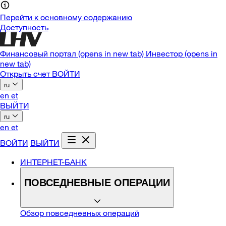
Перейти к основному содержанию
Доступность
Финансовый портал
(opens in new tab)
Инвестор
(opens in
new tab)
Открыть счет
ВОЙТИ
ru
en
et
ВЫЙТИ
ru
en
et
ВОЙТИ
ВЫЙТИ
ИНТЕРНЕТ-БАНК
ПОВСЕДНЕВНЫЕ ОПЕРАЦИИ
Обзор повседневных операций