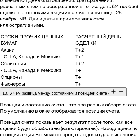
отмечается День благодарения. Для сравнения,
расчетным днем по совершенной в тот же день (24 ноября)
сделке с эстонскими акциями является пятница, 26
ноября. NB! Дни и даты в примере являются
иллюстративными.
СРОКИ ПРОЧИХ ЦЕННЫХ
РАСЧЕТНЫЙ ДЕНЬ
БУМАГ
СДЕЛКИ
Акции
T+2
- США, Канада и Мексика
T+1
Облигации
T+2
- США, Канада и Мексика
T+1
Опционы
T+1
Фьючерсы
T+1
13. В чем разница между состоянием и позицией счета?
Позиция и состояние счета - это два разных обзора счета.
По умолчанию в окне отображается позиция счета.
Позиция счета показывает результат после того, как все
сделки будут обработаны (валютированы). Находящиеся в
позиции акции Вы можете продать, однако для выведения