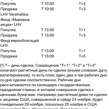
Покупка
T 10:30
T+3
Продажа
T 10:30
T+3
LHV Varahaldus
Фонд «Мировые
акции» LHV
Покупка
T 15:00
T+1
Продажа
T 15:00
T+3
Фонд еврооблигаций
LHV
Покупка
T 15:00
T+1
Продажа
T 15:00
T+5
(1) T – день сделки. Сокращения “Т+1”, “Т+2” и “Т+3”
означают расчетный день по сделке (иными словами, дату
валютирования), то есть плюс один, два и три рабочих дня
со дня сделки соответственно. Рабочие дни
рассчитываются по календарю государственных
праздников страны, в которой совершена сделка с
ценными бумагами. Например, расчетным днем по сделке
с акциями США, совершенной в среду 24 ноября, будет
понедельник 29 ноября, поскольку 25 ноября в США