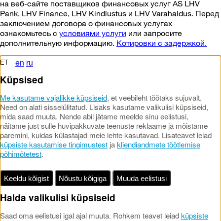
на веб-сайте поставщиков финансовых услуг AS LHV
Pank, LHV Finance, LHV Kindlustus и LHV Varahaldus. Перед
заключением договора о финансовых услугах
ознакомьтесь с
условиями услуги
или запросите
дополнительную информацию.
Котировки с задержкой.
en
ru
ET
Küpsised
Me kasutame vajalikke küpsiseid
, et veebileht töötaks sujuvalt.
Need on alati sisselülitatud. Lisaks kasutame valikulisi küpsiseid,
mida saad muuta. Nende abil jätame meelde sinu eelistusi,
näitame just sulle huvipakkuvate teenuste reklaame ja mõistame
paremini, kuidas külastajad meie lehte kasutavad. Lisateavet leiad
küpsiste kasutamise tingimustest
ja
kliendiandmete töötlemise
põhimõtetest
.
Keeldu kõigist
Nõustu kõigiga
Muuda eelistusi
Halda valikulisi küpsiseid
Saad oma eelistusi igal ajal muuta. Rohkem teavet leiad
küpsiste