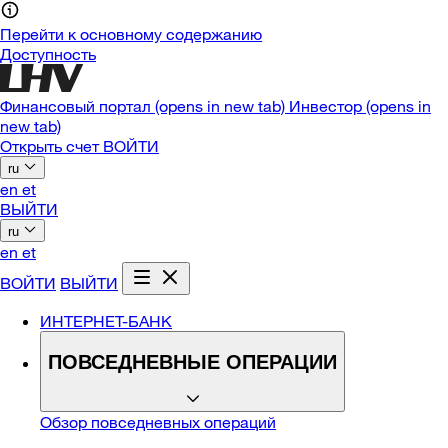
Перейти к основному содержанию
Доступность
Финансовый портал
(opens in new tab)
Инвестор
(opens in
new tab)
Открыть счет
ВОЙТИ
ru
en
et
ВЫЙТИ
ru
en
et
ВОЙТИ
ВЫЙТИ
ИНТЕРНЕТ-БАНК
ПОВСЕДНЕВНЫЕ ОПЕРАЦИИ
Обзор повседневных операций