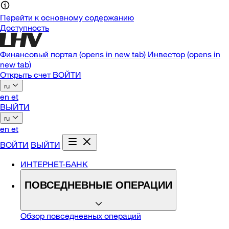
Перейти к основному содержанию
Доступность
Финансовый портал
(opens in new tab)
Инвестор
(opens in
new tab)
Открыть счет
ВОЙТИ
ru
en
et
ВЫЙТИ
ru
en
et
ВОЙТИ
ВЫЙТИ
ИНТЕРНЕТ-БАНК
ПОВСЕДНЕВНЫЕ ОПЕРАЦИИ
Обзор повседневных операций