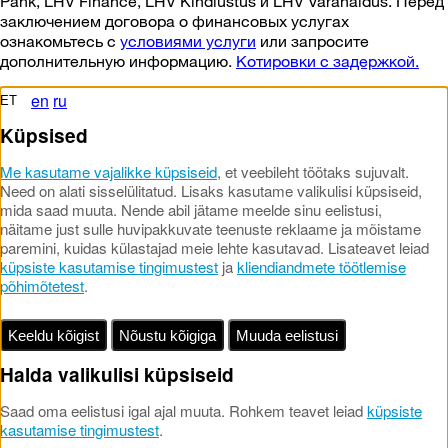
Pank, LHV Finance, LHV Kindlustus и LHV Varahaldus. Перед
заключением договора о финансовых услугах
ознакомьтесь с
условиями услуги
или запросите
дополнительную информацию.
Котировки с задержкой.
en
ru
ET
Küpsised
Me kasutame vajalikke küpsiseid
, et veebileht töötaks sujuvalt.
Need on alati sisselülitatud. Lisaks kasutame valikulisi küpsiseid,
mida saad muuta. Nende abil jätame meelde sinu eelistusi,
näitame just sulle huvipakkuvate teenuste reklaame ja mõistame
paremini, kuidas külastajad meie lehte kasutavad. Lisateavet leiad
küpsiste kasutamise tingimustest
ja
kliendiandmete töötlemise
põhimõtetest
.
Keeldu kõigist
Nõustu kõigiga
Muuda eelistusi
Halda valikulisi küpsiseid
Saad oma eelistusi igal ajal muuta. Rohkem teavet leiad
küpsiste
kasutamise tingimustest
.