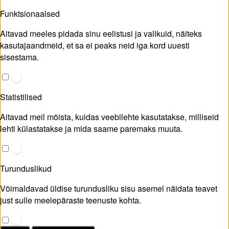
Funktsionaalsed
Aitavad meeles pidada sinu eelistusi ja valikuid, näiteks
kasutajaandmeid, et sa ei peaks neid iga kord uuesti
sisestama.
Statistilised
Aitavad meil mõista, kuidas veebilehte kasutatakse, milliseid
lehti külastatakse ja mida saame paremaks muuta.
Turunduslikud
Võimaldavad üldise turundusliku sisu asemel näidata teavet
just sulle meelepäraste teenuste kohta.