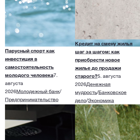
Кредит на смену жилья
Парусный спорт как
шаг за шагом: как
инвестиция в
приобрести новое
самостоятельность
жилье до продажи
молодого человека
7.
старого?
5. августа
августа
2026
Денежная
2026
Молодежный банк
/
мудрость
/
Банковское
Предпринимательство
дело
/
Экономика