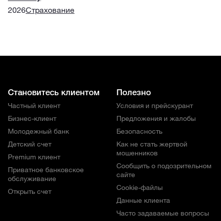
2026
Страхование
Становитесь клиентом
Полезно
Частный клиент
Условия и прейскурант
Бизнес-клиент
Предложения и жалобы
Молодежный банк
Безопасность
Детский счет
Как не стать жертвой
мошенников
Premium клиент
Сообщить о подозрительном
Приватное банковское
сайте
обслуживание
Cookie-файлы
Открыть счет
Данные клиента
Часто задаваемые вопросы