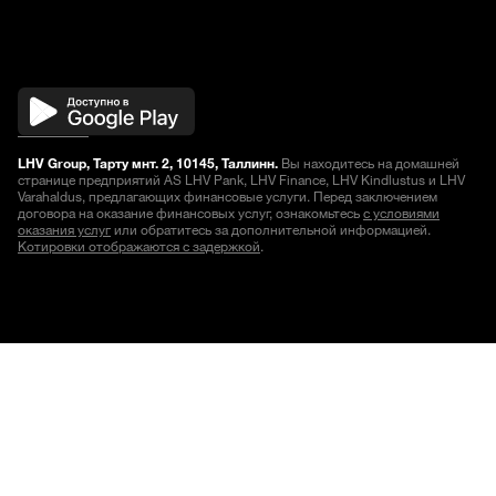
LHV Group, Тарту мнт. 2, 10145, Таллинн.
Вы находитесь на домашней
странице предприятий AS LHV Pank, LHV Finance, LHV Kindlustus и LHV
Varahaldus, предлагающих финансовые услуги. Перед заключением
договора на оказание финансовых услуг, ознакомьтесь
с условиями
оказания услуг
или обратитесь за дополнительной информацией.
Котировки отображаются с задержкой
.