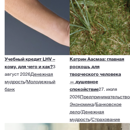
Учебный кредит LHV –
Катрин Аасмаа: главная
кому, для чего и как?
3
роскошь для
август 2026
Денежная
творческого человека
мудрость
/
Молодежный
— душевное
банк
спокойствие
27. июля
2026
Предпринимательство
Экономика
/
Банковское
дело
/
Денежная
мудрость
/
Страхование