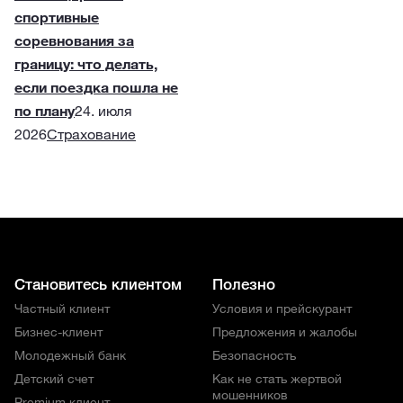
спортивные
соревнования за
границу: что делать,
если поездка пошла не
по плану
24. июля
2026
Страхование
Становитесь клиентом
Полезно
Частный клиент
Условия и прейскурант
Бизнес-клиент
Предложения и жалобы
Молодежный банк
Безопасность
Детский счет
Как не стать жертвой
мошенников
Premium клиент