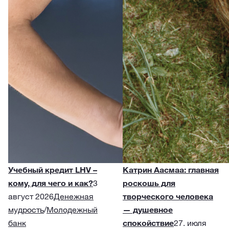
Учебный кредит LHV –
Катрин Аасмаа: главная
кому, для чего и как?
3
роскошь для
август 2026
Денежная
творческого человека
мудрость
/
Молодежный
— душевное
банк
спокойствие
27. июля