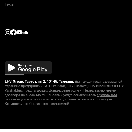
lhv.ai
LHV Group, Тарту мнт. 2, 10145, Таллинн.
Вы находитесь на домашней
странице предприятий AS LHV Pank, LHV Finance, LHV Kindlustus и LHV
Varahaldus, предлагающих финансовые услуги. Перед заключением
договора на оказание финансовых услуг, ознакомьтесь
с условиями
оказания услуг
или обратитесь за дополнительной информацией.
Котировки отображаются с задержкой
.