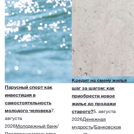
Кредит на смену жилья
Парусный спорт как
шаг за шагом: как
инвестиция в
приобрести новое
самостоятельность
жилье до продажи
молодого человека
7.
старого?
5. августа
августа
2026
Денежная
2026
Молодежный банк
/
мудрость
/
Банковское
Предпринимательство