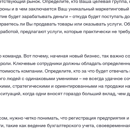
етствующий рынок. Определите, кто Ваша целевая группа, 
роны и в чем заключается Ваш уникальный маркетинговый 
ие будет зарабатывать деньги – откуда будет поступать до
ираетесь ли Вы продавать товары или оказывать услуги. Об
работой, предлагают услуги, которые практически не требу
о команда. Вот почему, начиная новый бизнес, так важно с
 роли. Ключевые сотрудники должны обладать определен
оимость компании. Определите, кто за что будет отвечать 
го людей с одинаковыми умениями – не всегда удачное со
кими, стратегическими и ориентированными на продажи на
ситуаций, когда одни вносят гораздо больший вклад, чем д
ом, нужно четко понимать, что регистрация предприятия и
, такие как ведение бухгалтерского учета, своевременная