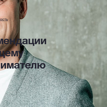
ость
мендации
щему
нимателю