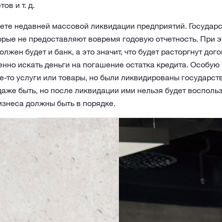
ов и т. д.
ете недавней массовой ликвидации предприятий. Государ
орые не предоставляют вовремя годовую отчетность. При э
жен будет и банк, а это значит, что будет расторгнут дог
енно искать деньги на погашение остатка кредита. Особую
-то услуги или товары, но были ликвидированы государств
даже быть, но после ликвидации ими нельзя будет восполь
знеса должны быть в порядке.