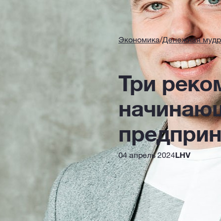
Экономика
/
Денежная мудр
Три реко
начинаю
предпри
04 апрель 2024
LHV