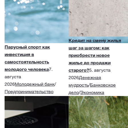
Кредит на смену жилья
Парусный спорт как
шаг за шагом: как
инвестиция в
приобрести новое
самостоятельность
жилье до продажи
молодого человека
7.
старого?
5. августа
августа
2026
Денежная
2026
Молодежный банк
/
мудрость
/
Банковское
Предпринимательство
дело
/
Экономика