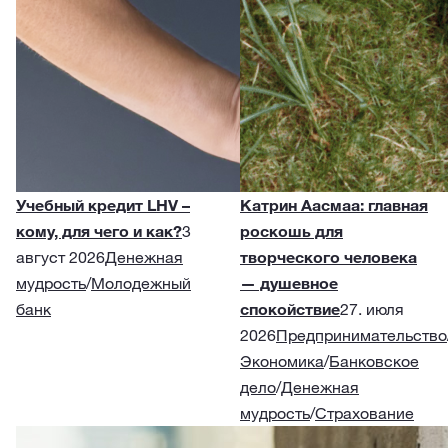
Учебный кредит LHV –
Катрин Аасмаа: главная
кому, для чего и как?
3
роскошь для
август 2026
Денежная
творческого человека
мудрость
/
Молодежный
— душевное
банк
спокойствие
27. июля
2026
Предпринимательство
Экономика
/
Банковское
дело
/
Денежная
мудрость
/
Страхование