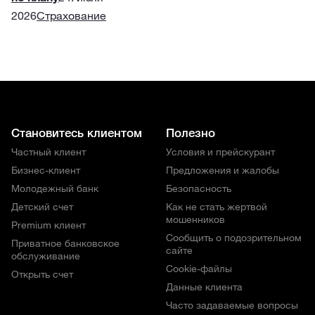
2026
Страхование
Становитесь клиентом
Полезно
Частный клиент
Условия и прейскурант
Бизнес-клиент
Предложения и жалобы
Молодежный банк
Безопасность
Детский счет
Как не стать жертвой
мошенников
Premium клиент
Сообщить о подозрительном
Приватное банковское
сайте
обслуживание
Cookie-файлы
Открыть счет
Данные клиента
Часто задаваемые вопросы