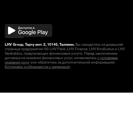
LHV Group, Тарту мнт. 2, 10145, Таллинн.
Вы находитесь на домашней
странице предприятий AS LHV Pank, LHV Finance, LHV Kindlustus и LHV
Varahaldus, предлагающих финансовые услуги. Перед заключением
договора на оказание финансовых услуг, ознакомьтесь
с условиями
оказания услуг
или обратитесь за дополнительной информацией.
Котировки отображаются с задержкой
.