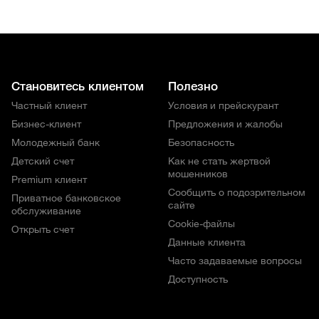
Становитесь клиентом
Полезно
Частный клиент
Условия и прейскурант
Бизнес-клиент
Предложения и жалобы
Молодежный банк
Безопасность
Детский счет
Как не стать жертвой
мошенников
Premium клиент
Сообщить о подозрительном
Приватное банковское
сайте
обслуживание
Cookie-файлы
Открыть счет
Данные клиента
Часто задаваемые вопросы
Доступность