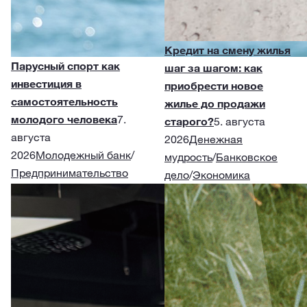
Кредит на смену жилья
Парусный спорт как
шаг за шагом: как
инвестиция в
приобрести новое
самостоятельность
жилье до продажи
молодого человека
7.
старого?
5. августа
августа
2026
Денежная
2026
Молодежный банк
/
мудрость
/
Банковское
Предпринимательство
дело
/
Экономика