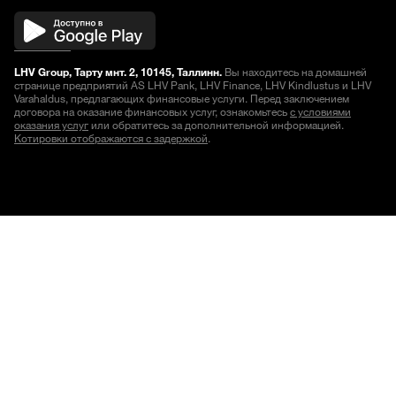
LHV Group, Тарту мнт. 2, 10145, Таллинн.
Вы находитесь на домашней
странице предприятий AS LHV Pank, LHV Finance, LHV Kindlustus и LHV
Varahaldus, предлагающих финансовые услуги. Перед заключением
договора на оказание финансовых услуг, ознакомьтесь
с условиями
оказания услуг
или обратитесь за дополнительной информацией.
Котировки отображаются с задержкой
.