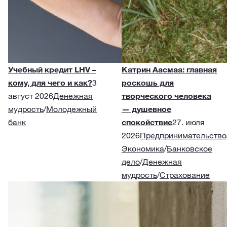
Учебный кредит LHV –
Катрин Аасмаа: главная
кому, для чего и как?
3
роскошь для
август 2026
Денежная
творческого человека
мудрость
/
Молодежный
— душевное
банк
спокойствие
27. июля
2026
Предпринимательство
Экономика
/
Банковское
дело
/
Денежная
мудрость
/
Страхование