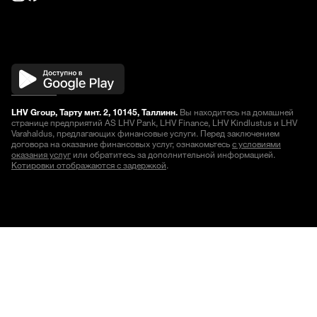
LHV Group, Тарту мнт. 2, 10145, Таллинн.
Вы находитесь на домашней
странице предприятий AS LHV Pank, LHV Finance, LHV Kindlustus и LHV
Varahaldus, предлагающих финансовые услуги. Перед заключением
договора на оказание финансовых услуг, ознакомьтесь
с условиями
оказания услуг
или обратитесь за дополнительной информацией.
Котировки отображаются с задержкой
.