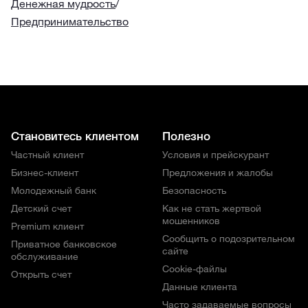
Денежная мудрость
/
Предпринимательство
Становитесь клиентом
Полезно
Частный клиент
Условия и прейскурант
Бизнес-клиент
Предложения и жалобы
Молодежный банк
Безопасность
Детский счет
Как не стать жертвой
мошенников
Premium клиент
Сообщить о подозрительном
Приватное банковское
сайте
обслуживание
Cookie-файлы
Открыть счет
Данные клиента
Часто задаваемые вопросы