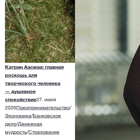
Катрин Аасмаа: главная
роскошь для
творческого человека
— душевное
спокойствие
27. июля
2026
Предпринимательство
/
Экономика
/
Банковское
дело
/
Денежная
мудрость
/
Страхование