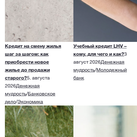
Кредит на смену жилья
Учебный кредит LHV –
шаг за шагом: как
кому, для чего и как?
3
приобрести новое
август 2026
Денежная
жилье до продажи
мудрость
/
Молодежный
старого?
5. августа
банк
2026
Денежная
мудрость
/
Банковское
дело
/
Экономика