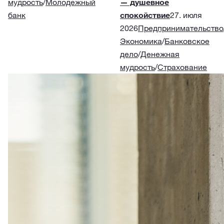
мудрость
/
Молодежный
— душевное
банк
спокойствие
27. июля
2026
Предпринимательство
Экономика
/
Банковское
дело
/
Денежная
мудрость
/
Страхование