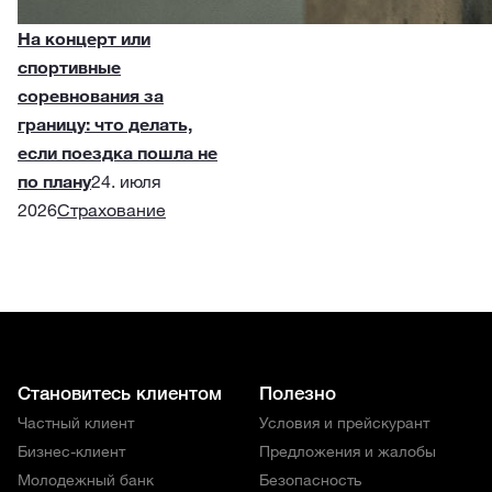
На концерт или
спортивные
соревнования за
границу: что делать,
если поездка пошла не
по плану
24. июля
2026
Страхование
Становитесь клиентом
Полезно
Частный клиент
Условия и прейскурант
Бизнес-клиент
Предложения и жалобы
Молодежный банк
Безопасность