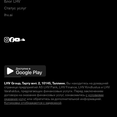
Блог LHV
Статус услуг
lhv.ai
LHV Group, Тарту мнт. 2, 10145, Таллинн.
Вы находитесь на домашней
странице предприятий AS LHV Pank, LHV Finance, LHV Kindlustus и LHV
Varahaldus, предлагающих финансовые услуги. Перед заключением
договора на оказание финансовых услуг, ознакомьтесь
с условиями
оказания услуг
или обратитесь за дополнительной информацией.
Котировки отображаются с задержкой
.