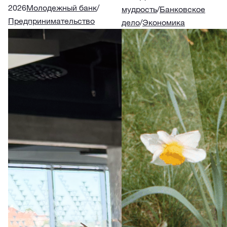
2026
Молодежный банк
/
мудрость
/
Банковское
Предпринимательство
дело
/
Экономика