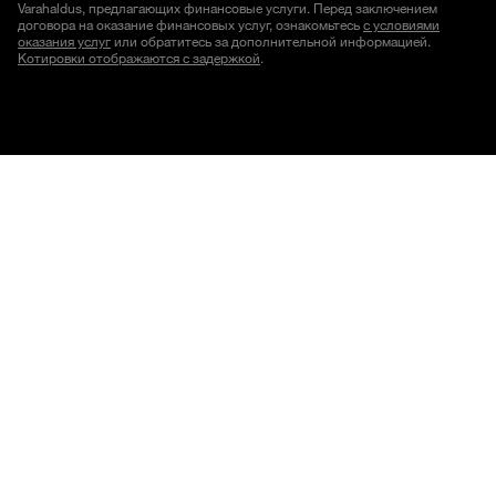
Varahaldus, предлагающих финансовые услуги. Перед заключением
договора на оказание финансовых услуг, ознакомьтесь
с условиями
оказания услуг
или обратитесь за дополнительной информацией.
Котировки отображаются с задержкой
.