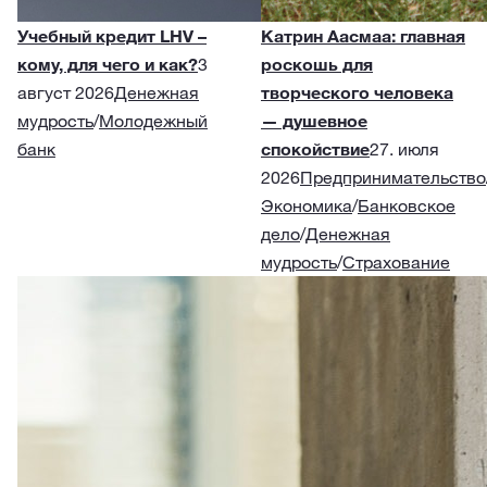
Учебный кредит LHV –
Катрин Аасмаа: главная
кому, для чего и как?
3
роскошь для
август 2026
Денежная
творческого человека
мудрость
/
Молодежный
— душевное
банк
спокойствие
27. июля
2026
Предпринимательство
Экономика
/
Банковское
дело
/
Денежная
мудрость
/
Страхование