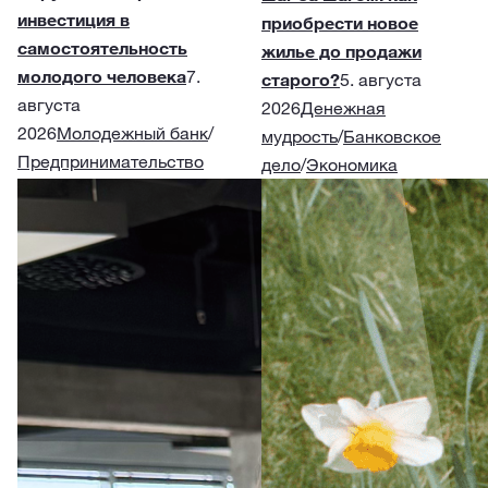
инвестиция в
приобрести новое
самостоятельность
жилье до продажи
молодого человека
7.
старого?
5. августа
августа
2026
Денежная
2026
Молодежный банк
/
мудрость
/
Банковское
Предпринимательство
дело
/
Экономика