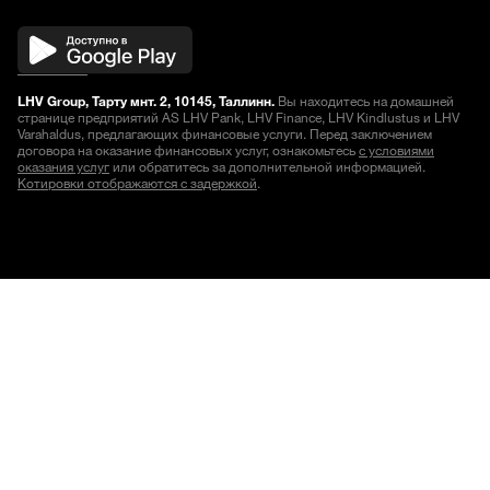
LHV Group, Тарту мнт. 2, 10145, Таллинн.
Вы находитесь на домашней
странице предприятий AS LHV Pank, LHV Finance, LHV Kindlustus и LHV
Varahaldus, предлагающих финансовые услуги. Перед заключением
договора на оказание финансовых услуг, ознакомьтесь
с условиями
оказания услуг
или обратитесь за дополнительной информацией.
Котировки отображаются с задержкой
.