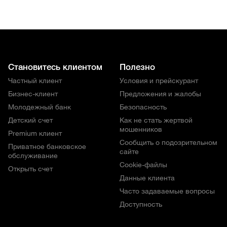
Становитесь клиентом
Полезно
Частный клиент
Условия и прейскурант
Бизнес-клиент
Предложения и жалобы
Молодежный банк
Безопасность
Детский счет
Как не стать жертвой
мошенников
Premium клиент
Сообщить о подозрительном
Приватное банковское
сайте
обслуживание
Cookie-файлы
Открыть счет
Данные клиента
Часто задаваемые вопросы
Доступность