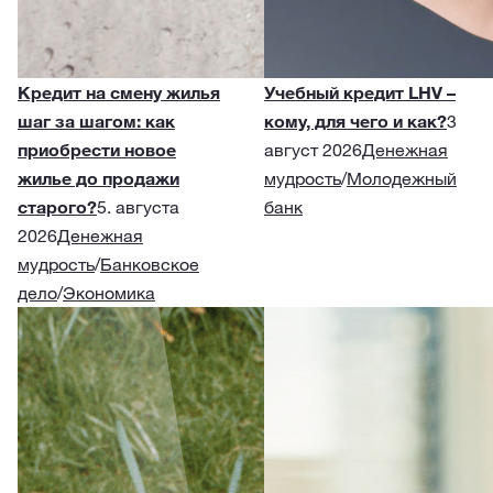
Кредит на смену жилья
Учебный кредит LHV –
шаг за шагом: как
кому, для чего и как?
3
приобрести новое
август 2026
Денежная
жилье до продажи
мудрость
/
Молодежный
старого?
5. августа
банк
2026
Денежная
мудрость
/
Банковское
дело
/
Экономика