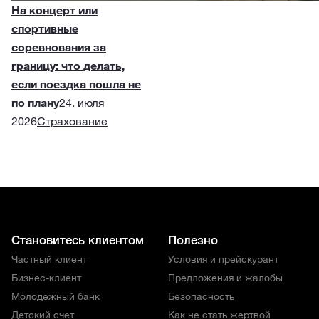
На концерт или
спортивные
соревнования за
границу: что делать,
если поездка пошла не
по плану
24. июля
2026
Страхование
Становитесь клиентом
Полезно
Частный клиент
Условия и прейскурант
Бизнес-клиент
Предложения и жалобы
Молодежный банк
Безопасность
Детский счет
Как не стать жертвой