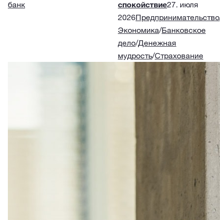
банк
спокойствие
27. июля
2026
Предпринимательство
Экономика
/
Банковское
дело
/
Денежная
мудрость
/
Страхование