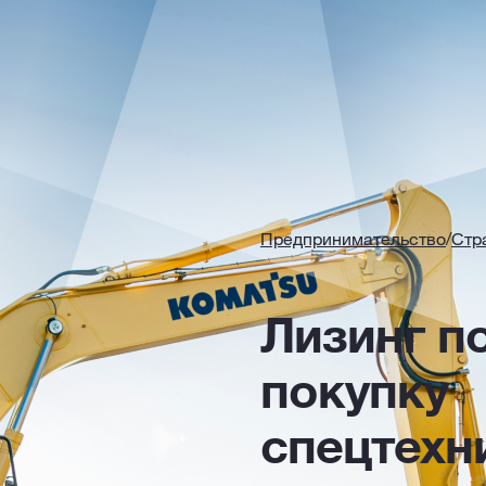
Предпринимательство
/
Стр
Лизинг п
покупку
спецтехн