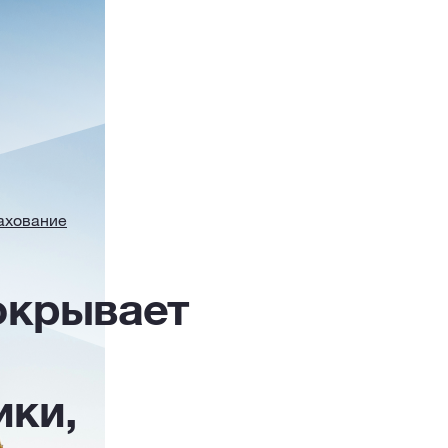
ахование
окрывает
ики,