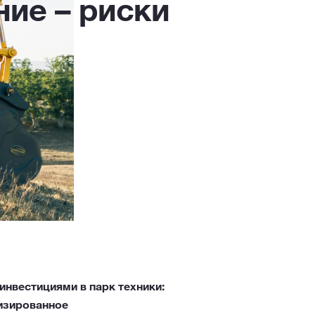
ние – риски
нвестициями в парк техники:
изированное