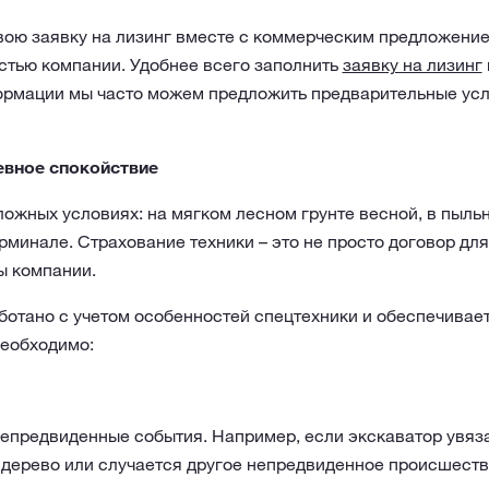
свою заявку на лизинг вместе с коммерческим предложени
стью компании. Удобнее всего заполнить
заявку на лизинг
рмации мы часто можем предложить предварительные усло
евное спокойствие
ложных условиях: на мягком лесном грунте весной, в пыль
минале. Страхование техники – это не просто договор для
ы компании.
ботано с учетом особенностей спецтехники и обеспечивае
необходимо:
епредвиденные события. Например, если экскаватор увяза
т дерево или случается другое непредвиденное происшест