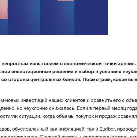
ех непростым испытанием с экономической точки зрения
свои инвестиционные решения и выбор в условиях неук
со стороны центральных банков. Посмотрим, какие вы
м новых инвестиций наших клиентов и сравнить его с объе
ленно, но неуклонно снижалась. Если в первый месяц год
достигли ситуации, когда объемы покупок и продаж сравнял
дов, обусловленный как инфляцией, так и Euribor, приводит
инвестирования. С другой стороны, определенную роль иг