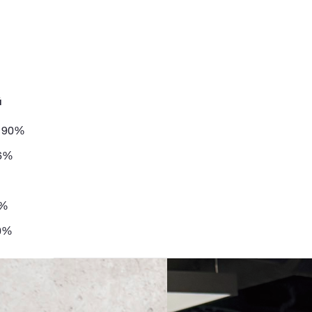
й
ж 90%
86%
3%
70%