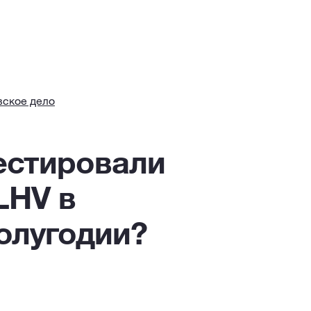
вское дело
естировали
LHV в
олугодии?