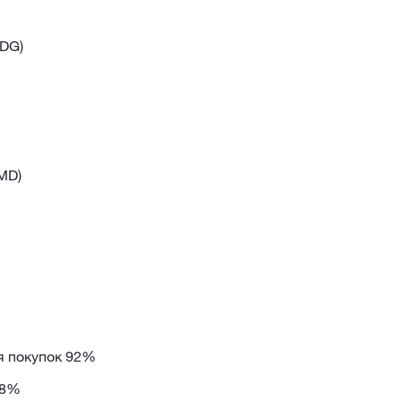
EDG)
MD)
ля покупок 92%
88%