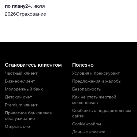
по плану
24. июля
2026
Страхование
Становитесь клиентом
Полезно
Частный клиент
Условия и прейскурант
Бизнес-клиент
Предложения и жалобы
Молодежный банк
Безопасность
Детский счет
Как не стать жертвой
мошенников
Premium клиент
Сообщить о подозрительном
Приватное банковское
сайте
обслуживание
Cookie-файлы
Открыть счет
Данные клиента