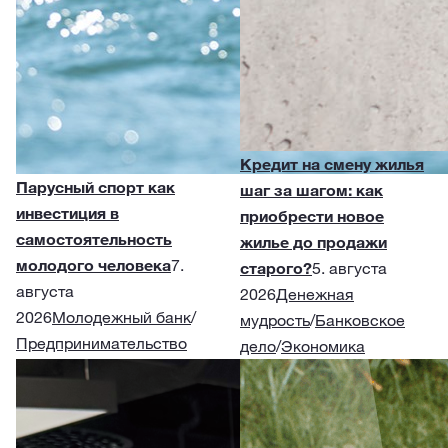
Кредит на смену жилья
Парусный спорт как
шаг за шагом: как
инвестиция в
приобрести новое
самостоятельность
жилье до продажи
молодого человека
7.
старого?
5. августа
августа
2026
Денежная
2026
Молодежный банк
/
мудрость
/
Банковское
Предпринимательство
дело
/
Экономика