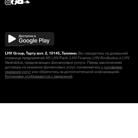
LHV Group, Тарту мнт. 2, 10145, Таллинн.
Вы находитесь на домашней
странице предприятий AS LHV Pank, LHV Finance, LHV Kindlustus и LHV
Varahaldus, предлагающих финансовые услуги. Перед заключением
договора на оказание финансовых услуг, ознакомьтесь
с условиями
оказания услуг
или обратитесь за дополнительной информацией.
Котировки отображаются с задержкой
.