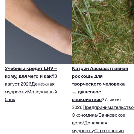
Учебный кредит LHV –
Катрин Аасмаа: главная
кому, для чего и как?
3
роскошь для
август 2026
Денежная
творческого человека
мудрость
/
Молодежный
— душевное
банк
спокойствие
27. июля
2026
Предпринимательство
Экономика
/
Банковское
дело
/
Денежная
мудрость
/
Страхование