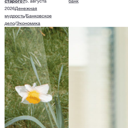
старого?
5. августа
банк
2026
Денежная
мудрость
/
Банковское
дело
/
Экономика