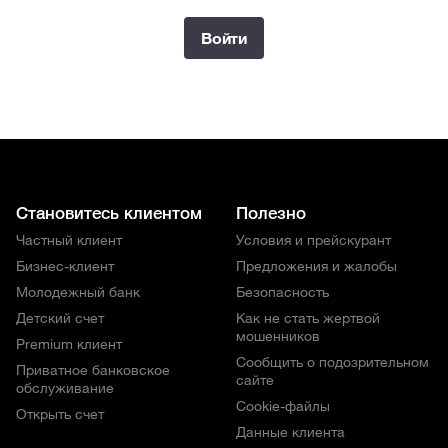
Войти
Становитесь клиентом
Полезно
Частный клиент
Условия и прейскурант
Бизнес-клиент
Предложения и жалобы
Молодежный банк
Безопасность
Детский счет
Как не стать жертвой
мошенников
Premium клиент
Сообщить о подозрительном
Приватное банковское
сайте
обслуживание
Cookie-файлы
Открыть счет
Данные клиента