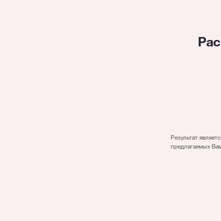
Рас
Сумма
Период
Результат являет
предлагаемых Вам