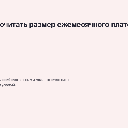
считать размер ежемесячного пла
4000
€
5 лет/год(а)
ся приблизительным и может отличаться от
 условий.