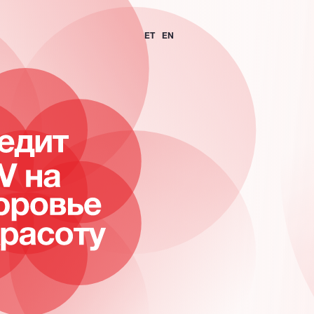
ET
EN