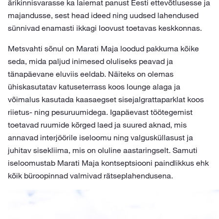
ärikinnisvarasse ka laiemat panust Eesti ettevõtlusesse ja
majandusse, sest head ideed ning uudsed lahendused
sünnivad enamasti ikkagi loovust toetavas keskkonnas.
Metsvahti sõnul on Marati Maja loodud pakkuma kõike
seda, mida paljud inimesed oluliseks peavad ja
tänapäevane eluviis eeldab. Näiteks on olemas
ühiskasutatav katuseterrass koos lounge alaga ja
võimalus kasutada kaasaegset sisejalgrattaparklat koos
riietus- ning pesuruumidega. Igapäevast töötegemist
toetavad ruumide kõrged laed ja suured aknad, mis
annavad interjöörile iseloomu ning valgusküllasust ja
juhitav sisekliima, mis on oluline aastaringselt. Samuti
iseloomustab Marati Maja kontseptsiooni paindlikkus ehk
kõik büroopinnad valmivad rätseplahendusena.