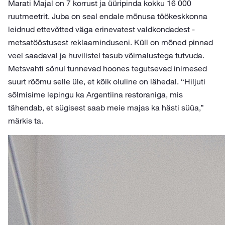
Marati Majal on 7 korrust ja üüripinda kokku 16 000
ruutmeetrit. Juba on seal endale mõnusa töökeskkonna
leidnud ettevõtted väga erinevatest valdkondadest -
metsatööstusest reklaaminduseni. Küll on mõned pinnad
veel saadaval ja huvilistel tasub võimalustega tutvuda.
Metsvahti sõnul tunnevad hoones tegutsevad inimesed
suurt rõõmu selle üle, et kõik oluline on lähedal. “Hiljuti
sõlmisime lepingu ka Argentiina restoraniga, mis
tähendab, et sügisest saab meie majas ka hästi süüa,”
märkis ta.