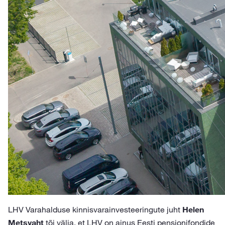
LHV Varahalduse kinnisvarainvesteeringute juht
Helen
Metsvaht
tõi välja, et LHV on ainus Eesti pensionifondide