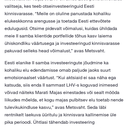
valitseja, kes teeb otseinvesteeringuid Eesti
kinnisvarasse. “Meile on oluline panustada kohaliku
elukeskkonna arengusse ja toetada Eesti ettevõtete
edulugusid. Otsime pidevalt võimalusi, kuidas ühildada
meie II samba klientide portfellide tõhus kasv laiema
ühiskondliku väärtusega ja investeeringud kinnisvarasse
pakuvad selleks head võimalust,” avas Metsvaht.
Eesti elanike II samba investeeringute jõudmine ka
kohaliku elu edendamisse omab paljude jaoks suurt
emotsionaalset väärtust. “Kui aktsiaid ei saa näha ega
katsuda, siis enda II sammast LHV-s koguvad inimesed
võivad näiteks Marati Majas einestades või sealt mööda
liikudes mõelda, et kogu majas pulbitsev elu toetab nende
tulevikukindluse kasvu,” avas Metsvaht. Seda läbi
rentnikelt laekuva üüritulu ja kinnisvara kallinemise üle
pika perioodi. Ühtlasi tähendab investeering