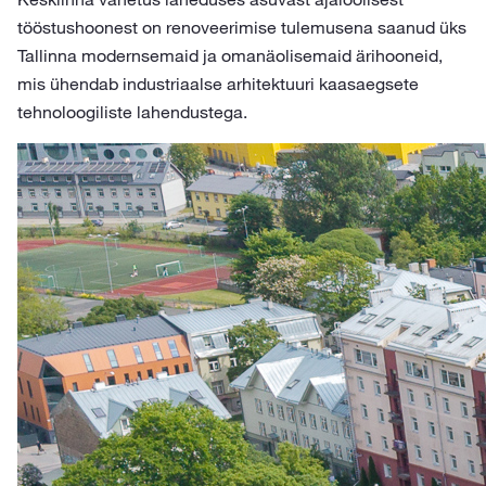
tööstushoonest on renoveerimise tulemusena saanud üks
Tallinna modernsemaid ja omanäolisemaid ärihooneid,
mis ühendab industriaalse arhitektuuri kaasaegsete
tehnoloogiliste lahendustega.