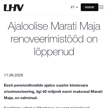
ET
SISENE
Ajaloolise Marati Maja
renoveerimistööd on
lõppenud
11.06.2026
Eesti pensionifondide ajaloo suurim kinnisvara
otseinvesteering, ligi 40 miljonit eurot maksnud Marati
Maja, on valminud.
Kesklinna vahetus läheduses asuvast ajaloolisest