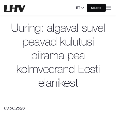
ET
SISENE
Uuring: algaval suvel
peavad kulutusi
piirama pea
kolmveerand Eesti
elanikest
03.06.2026