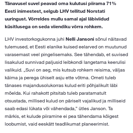
Tänavusel suvel peavad oma kulutusi piirama 71%
Eesti inimestest, selgub LHV tellitud Norstati
uuringust. Võrreldes mullu samal ajal läbiviidud
küsitlusega on seda viiendiku võrra rohkem.
LHV investorkogukonna juhi
Nelli Jansoni
sõnul näitavad
tulemused, et Eesti elanike kuised eelarved on muutunud
varasemast veel pingelisemaks. See tähendab, et suvised
lisakulud sunnivad paljusid leibkondi langetama keerulisi
valikuid. „Suvi on aeg, mis kutsub rohkem reisima, väljas
käima ja perega ühiselt asju ette võtma. Ometi tuleb
tänases majandusolukorras kulud eriti põhjalikult läbi
mõelda. Kui rahakott pitsitab tuleb paratamatult
otsustada, millised kulud on päriselt vajalikud ja milliseid
saab edasi lükata või vähendada,” ütles Janson. Ta
märkis, et kulude piiramine ei pea tähendama kõigest
loobumist, vaid eeskätt teadlikumat planeerimist.