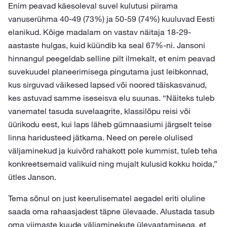
Enim peavad käesoleval suvel kulutusi piirama
vanuserühma 40-49 (73%) ja 50-59 (74%) kuuluvad Eesti
elanikud. Kõige madalam on vastav näitaja 18-29-
aastaste hulgas, kuid küündib ka seal 67%-ni. Jansoni
hinnangul peegeldab selline pilt ilmekalt, et enim peavad
suvekuudel planeerimisega pingutama just leibkonnad,
kus sirguvad väikesed lapsed või noored täiskasvanud,
kes astuvad samme iseseisva elu suunas. “Näiteks tuleb
vanematel tasuda suvelaagrite, klassilõpu reisi või
üürikodu eest, kui laps läheb gümnaasiumi järgselt teise
linna haridusteed jätkama. Need on perele olulised
väljaminekud ja kuivõrd rahakott pole kummist, tuleb teha
konkreetsemaid valikuid ning mujalt kulusid kokku hoida,”
ütles Janson.
Tema sõnul on just keerulisematel aegadel eriti oluline
saada oma rahaasjadest täpne ülevaade. Alustada tasub
oma viimaste kuude väljaminekute ülevaatamisega, et