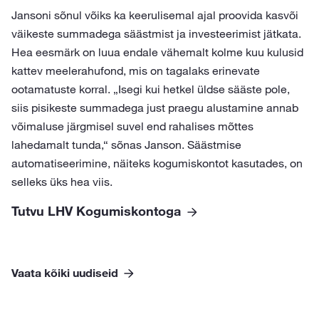
Jansoni sõnul võiks ka keerulisemal ajal proovida kasvõi
väikeste summadega säästmist ja investeerimist jätkata.
Hea eesmärk on luua endale vähemalt kolme kuu kulusid
kattev meelerahufond, mis on tagalaks erinevate
ootamatuste korral. „Isegi kui hetkel üldse sääste pole,
siis pisikeste summadega just praegu alustamine annab
võimaluse järgmisel suvel end rahalises mõttes
lahedamalt tunda,“ sõnas Janson. Säästmise
automatiseerimine, näiteks kogumiskontot kasutades, on
selleks üks hea viis.
Tutvu LHV Kogumiskontoga
Vaata kõiki uudiseid