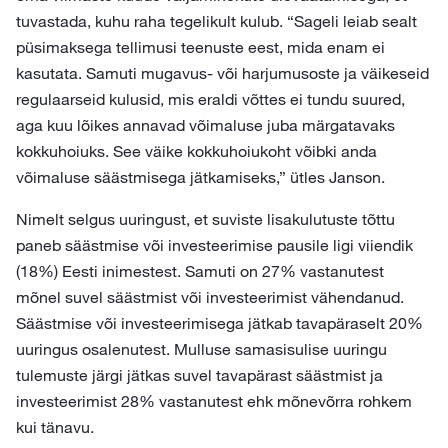
tuvastada, kuhu raha tegelikult kulub. “Sageli leiab sealt
püsimaksega tellimusi teenuste eest, mida enam ei
kasutata. Samuti mugavus- või harjumusoste ja väikeseid
regulaarseid kulusid, mis eraldi võttes ei tundu suured,
aga kuu lõikes annavad võimaluse juba märgatavaks
kokkuhoiuks. See väike kokkuhoiukoht võibki anda
võimaluse säästmisega jätkamiseks,” ütles Janson.
Nimelt selgus uuringust, et suviste lisakulutuste tõttu
paneb säästmise või investeerimise pausile ligi viiendik
(18%) Eesti inimestest. Samuti on 27% vastanutest
mõnel suvel säästmist või investeerimist vähendanud.
Säästmise või investeerimisega jätkab tavapäraselt 20%
uuringus osalenutest. Mulluse samasisulise uuringu
tulemuste järgi jätkas suvel tavapärast säästmist ja
investeerimist 28% vastanutest ehk mõnevõrra rohkem
kui tänavu.