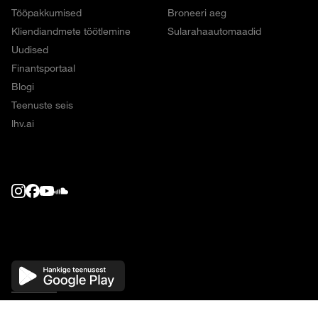
Tööpakkumised
Broneeri aeg
Kliendiandmete töötlemine
Sularahaautomaadid
Uudised
Finantsportaal
Blogi
Teenuste seis
lhv.ai
LHV Group, Tartu mnt 2, 10145, Tallinn.
Oled finantsteenuseid pakkuvate