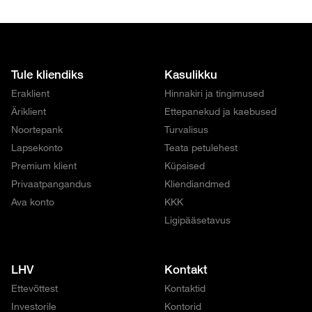
Tule kliendiks
Kasulikku
Eraklient
Hinnakiri ja tingimused
Äriklient
Ettepanekud ja kaebused
Noortepank
Turvalisus
Lapsekonto
Teata petulehest
Premium klient
Küpsised
Privaatpangandus
Kliendiandmed
Ava konto
KKK
Ligipääsetavus
LHV
Kontakt
Ettevõttest
Kontaktid
Investorile
Kontorid