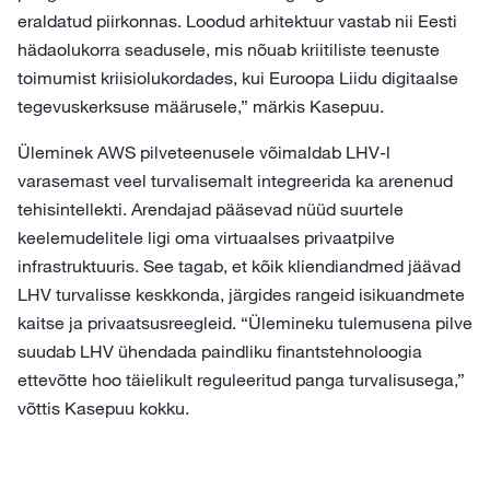
eraldatud piirkonnas. Loodud arhitektuur vastab nii Eesti
hädaolukorra seadusele, mis nõuab kriitiliste teenuste
toimumist kriisiolukordades, kui Euroopa Liidu digitaalse
tegevuskerksuse määrusele,” märkis Kasepuu.
Üleminek AWS pilveteenusele võimaldab LHV-l
varasemast veel turvalisemalt integreerida ka arenenud
tehisintellekti. Arendajad pääsevad nüüd suurtele
keelemudelitele ligi oma virtuaalses privaatpilve
infrastruktuuris. See tagab, et kõik kliendiandmed jäävad
LHV turvalisse keskkonda, järgides rangeid isikuandmete
kaitse ja privaatsusreegleid. “Ülemineku tulemusena pilve
suudab LHV ühendada paindliku finantstehnoloogia
ettevõtte hoo täielikult reguleeritud panga turvalisusega,”
võttis Kasepuu kokku.