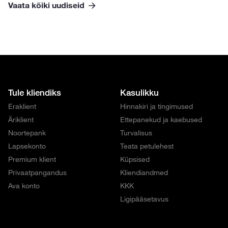
Vaata kõiki uudiseid
Tule kliendiks
Kasulikku
Eraklient
Hinnakiri ja tingimused
Äriklient
Ettepanekud ja kaebused
Noortepank
Turvalisus
Lapsekonto
Teata petulehest
Premium klient
Küpsised
Privaatpangandus
Kliendiandmed
Ava konto
KKK
Ligipääsetavus