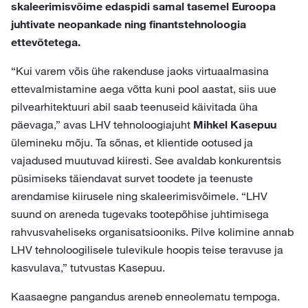
skaleerimisvõime edaspidi samal tasemel Euroopa
juhtivate neopankade ning finantstehnoloogia
ettevõtetega.
“Kui varem võis ühe rakenduse jaoks virtuaalmasina
ettevalmistamine aega võtta kuni pool aastat, siis uue
pilvearhitektuuri abil saab teenuseid käivitada üha
päevaga,” avas LHV tehnoloogiajuht
Mihkel Kasepuu
ülemineku mõju. Ta sõnas, et klientide ootused ja
vajadused muutuvad kiiresti. See avaldab konkurentsis
püsimiseks täiendavat survet toodete ja teenuste
arendamise kiirusele ning skaleerimisvõimele. “LHV
suund on areneda tugevaks tootepõhise juhtimisega
rahvusvaheliseks organisatsiooniks. Pilve kolimine annab
LHV tehnoloogilisele tulevikule hoopis teise teravuse ja
kasvulava,” tutvustas Kasepuu.
Kaasaegne pangandus areneb enneolematu tempoga.