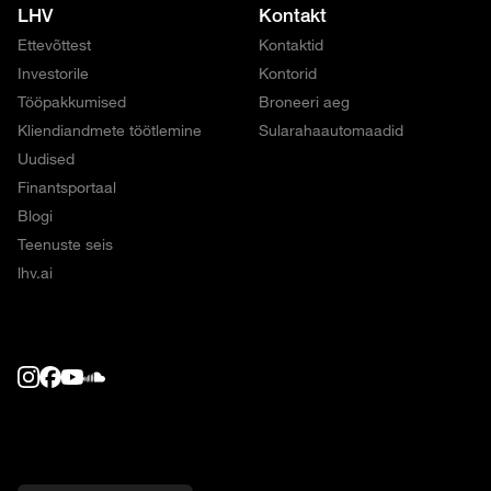
LHV
Kontakt
Ettevõttest
Kontaktid
Investorile
Kontorid
Tööpakkumised
Broneeri aeg
Kliendiandmete töötlemine
Sularahaautomaadid
Uudised
Finantsportaal
Blogi
Teenuste seis
lhv.ai