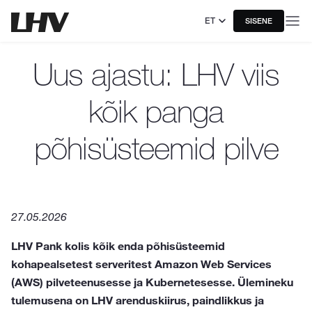
ET
SISENE
Uus ajastu: LHV viis
kõik panga
põhisüsteemid pilve
27.05.2026
LHV Pank kolis kõik enda põhisüsteemid
kohapealsetest serveritest Amazon Web Services
(AWS) pilveteenusesse ja Kubernetesesse. Ülemineku
tulemusena on LHV arenduskiirus, paindlikkus ja