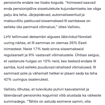
pensionile endale ise lisaks koguda. “Inimesed saavad
enda pensionipõlve sissetulekute kujundamiseks ise väga
palju ära teha. Järjepidevad, automatiseeritud ja
maksuvõitu pakkuvad sissemaksed III sambasse on
selleks üks parimaid võimalusi,” ütles Vallistu.
LHV tellimusel detsembri alguses läbiviidud Norstati
uuring näitas, et III sammas on olemas 26% Eesti
inimestest. Neist 17% teeb sinna sissemakseid
regulaarselt ja 9% vastavalt võimalustele. Ühtlasi selgus,
et vastanute hulgas on 10% neid, kes teeksid endale III
samba, kuid selleks puuduvad rahalised võimalused. III
sammast pole ja vähemalt hetkel ei plaani seda ka teha
42% uuringus osalenutest.
Vallistu rõhutas, et tulevikuks puhvri kasvatamist ja
täiendavalt pensioniks kogumist võib alustada ka väikeste
summadega. “Tähtis on astuda esimene samm, olla