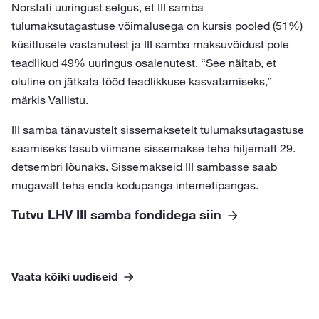
Norstati uuringust selgus, et III samba
tulumaksutagastuse võimalusega on kursis pooled (51%)
küsitlusele vastanutest ja III samba maksuvõidust pole
teadlikud 49% uuringus osalenutest. “See näitab, et
oluline on jätkata tööd teadlikkuse kasvatamiseks,”
märkis Vallistu.
III samba tänavustelt sissemaksetelt tulumaksutagastuse
saamiseks tasub viimane sissemakse teha hiljemalt 29.
detsembri lõunaks. Sissemakseid III sambasse saab
mugavalt teha enda kodupanga internetipangas.
Tutvu LHV III samba fondidega siin
Vaata kõiki uudiseid