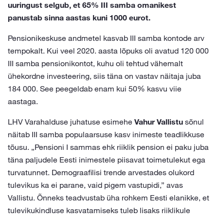
uuringust selgub, et 65% III samba omanikest
panustab sinna aastas kuni 1000 eurot.
Pensionikeskuse andmetel kasvab III samba kontode arv
tempokalt. Kui veel 2020. aasta lõpuks oli avatud 120 000
III samba pensionikontot, kuhu oli tehtud vähemalt
ühekordne investeering, siis täna on vastav näitaja juba
184 000. See peegeldab enam kui 50% kasvu viie
aastaga.
LHV Varahalduse juhatuse esimehe
Vahur Vallistu
sõnul
näitab III samba populaarsuse kasv inimeste teadlikkuse
tõusu. „Pensioni I sammas ehk riiklik pension ei paku juba
täna paljudele Eesti inimestele piisavat toimetulekut ega
turvatunnet. Demograafilisi trende arvestades olukord
tulevikus ka ei parane, vaid pigem vastupidi,” avas
Vallistu. Õnneks teadvustab üha rohkem Eesti elanikke, et
tulevikukindluse kasvatamiseks tuleb lisaks riiklikule