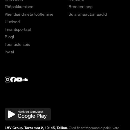
Tööpakkumised
Broneeri aeg
Kliendiandmete töötlemine
Sularahaautomaadid
Uudised
Finantsportaal
Blogi
Teenuste seis
lhv.ai
LHV Group, Tartu mnt 2, 10145, Tallinn.
Oled finantsteenuseid pakkuvate