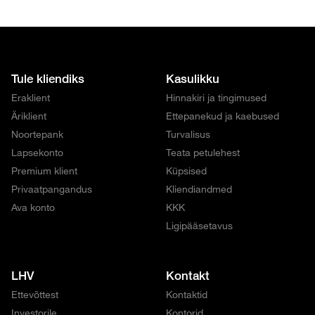
Tule kliendiks
Kasulikku
Eraklient
Hinnakiri ja tingimused
Äriklient
Ettepanekud ja kaebused
Noortepank
Turvalisus
Lapsekonto
Teata petulehest
Premium klient
Küpsised
Privaatpangandus
Kliendiandmed
Ava konto
KKK
Ligipääsetavus
LHV
Kontakt
Ettevõttest
Kontaktid
Investorile
Kontorid