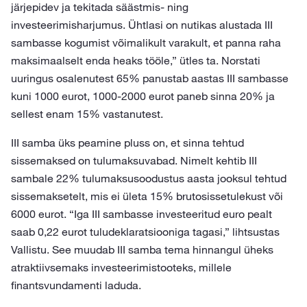
järjepidev ja tekitada säästmis- ning
investeerimisharjumus. Ühtlasi on nutikas alustada III
sambasse kogumist võimalikult varakult, et panna raha
maksimaalselt enda heaks tööle,” ütles ta. Norstati
uuringus osalenutest 65% panustab aastas III sambasse
kuni 1000 eurot, 1000-2000 eurot paneb sinna 20% ja
sellest enam 15% vastanutest.
III samba üks peamine pluss on, et sinna tehtud
sissemaksed on tulumaksuvabad. Nimelt kehtib III
sambale 22% tulumaksusoodustus aasta jooksul tehtud
sissemaksetelt, mis ei ületa 15% brutosissetulekust või
6000 eurot. “Iga III sambasse investeeritud euro pealt
saab 0,22 eurot tuludeklaratsiooniga tagasi,” lihtsustas
Vallistu. See muudab III samba tema hinnangul üheks
atraktiivsemaks investeerimistooteks, millele
finantsvundamenti laduda.