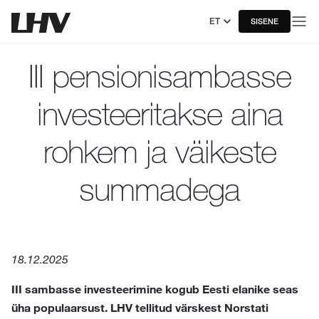
ET
SISENE
III pensionisambasse
investeeritakse aina
rohkem ja väikeste
summadega
18.12.2025
III sambasse investeerimine kogub Eesti elanike seas
üha populaarsust. LHV tellitud värskest Norstati