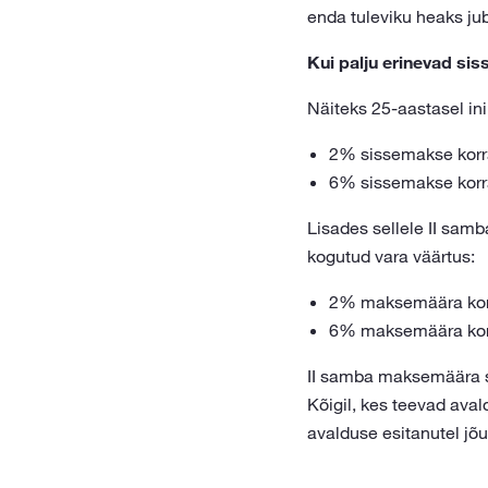
enda tuleviku heaks jub
Kui palju erinevad si
Näiteks 25-aastasel in
2% sissemakse korra
6% sissemakse korra
Lisades sellele II sam
kogutud vara väärtus:
2% maksemäära korr
6% maksemäära korr
II samba maksemäära s
Kõigil, kes teevad ava
avalduse esitanutel jõ