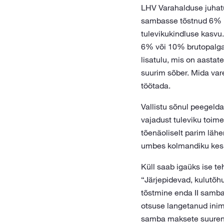
LHV Varahalduse juha
sambasse tõstnud 6% p
tulevikukindluse kasvu.
6% või 10% brutopalga
lisatulu, mis on aastat
suurim sõber. Mida va
töötada.
Vallistu sõnul peegeld
vajadust tuleviku toime
tõenäoliselt parim läh
umbes kolmandiku keskm
Küll saab igaüks ise te
“Järjepidevad, kulutõh
tõstmine enda II samba 
otsuse langetanud inimen
samba maksete suurend