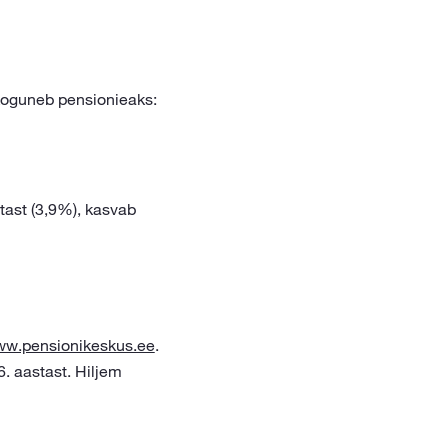
 koguneb pensionieaks:
tast (3,9%), kasvab
w.pensionikeskus.ee
.
. aastast. Hiljem