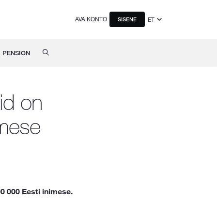
AVA KONTO
ET
SISENE
PENSION
id on
imese
0 000 Eesti inimese.