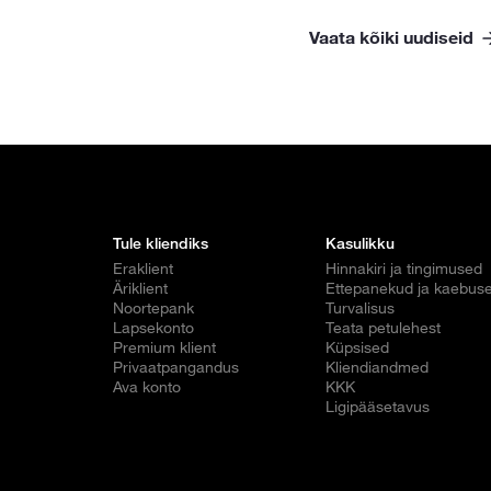
Vaata kõiki uudiseid
Tule kliendiks
Kasulikku
Eraklient
Hinnakiri ja tingimused
Äriklient
Ettepanekud ja kaebus
Noortepank
Turvalisus
Lapsekonto
Teata petulehest
Premium klient
Küpsised
Privaatpangandus
Kliendiandmed
Ava konto
KKK
Ligipääsetavus