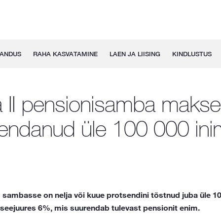
GANDUS
RAHA KASVATAMINE
LAEN JA LIISING
KINDLUSTUS
 II pensionisamba makse
endanud üle 100 000 in
I sambasse on nelja või kuue protsendini tõstnud juba üle 10
seejuures 6%, mis suurendab tulevast pensionit enim.