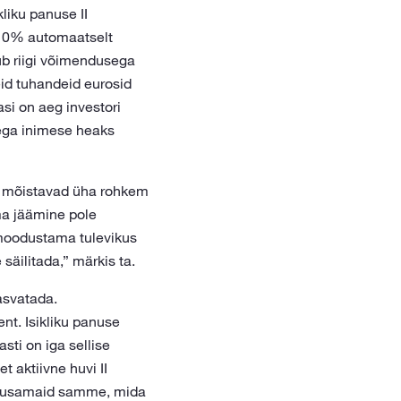
kliku panuse II
 10% automaatselt
gub riigi võimendusega
d tuhandeid eurosid
asi on aeg investori
ega inimese heaks
ud mõistavad üha rohkem
tma jäämine pole
 moodustama tulevikus
äilitada,” märkis ta.
kasvatada.
nt. Isikliku panuse
ti on iga sellise
t aktiivne huvi II
mõjusamaid samme, mida