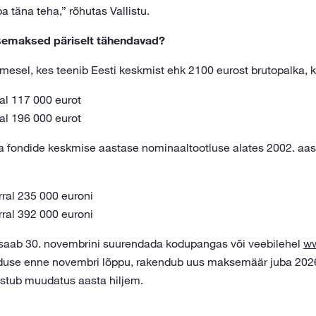
a täna teha,” rõhutas Vallistu.
ssemaksed päriselt tähendavad?
imesel, kes teenib Eesti keskmist ehk 2100 eurost brutopalka,
l 117 000 eurot
l 196 000 eurot
ba fondide keskmise aastase nominaaltootluse alates 2002. aas
al 235 000 euroni
al 392 000 euroni
aab 30. novembrini suurendada kodupangas või veebilehel
ww
lduse enne novembri lõppu, rakendub uus maksemäär juba 2026
ustub muudatus aasta hiljem.