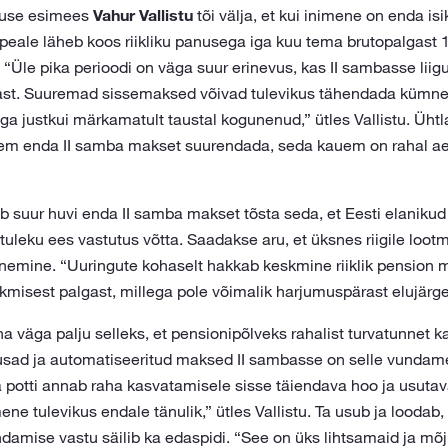
tuse esimees
Vahur Vallistu
tõi välja, et kui inimene on enda isi
eale läheb koos riikliku panusega iga kuu tema brutopalgast
 “Üle pika perioodi on väga suur erinevus, kas II sambasse lii
st. Suuremad sissemaksed võivad tulevikus tähendada kümnei
ega justkui märkamatult taustal kogunenud,” ütles Vallistu. Ühtl
rem enda II samba makset suurendada, seda kauem on rahal a
ab suur huvi enda II samba makset tõsta seda, et Eesti elanik
tuleku ees vastutus võtta. Saadakse aru, et üksnes riigile loo
enemine. “Uuringute kohaselt hakkab keskmine riiklik pension
isest palgast, millega pole võimalik harjumuspärast elujärge s
ha väga palju selleks, et pensionipõlveks rahalist turvatunnet 
usad ja automatiseeritud maksed II sambasse on selle vundame
potti annab raha kasvatamisele sisse täiendava hoo ja usutavas
e tulevikus endale tänulik,” ütles Vallistu. Ta usub ja loodab, e
amise vastu säilib ka edaspidi. “See on üks lihtsamaid ja 