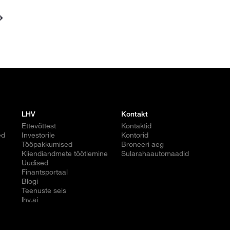
LHV
Kontakt
Ettevõttest
Kontaktid
ed
Investorile
Kontorid
Tööpakkumised
Broneeri aeg
Kliendiandmete töötlemine
Sularahaautomaadid
Uudised
Finantsportaal
Blogi
Teenuste seis
lhv.ai