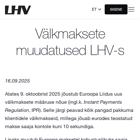
ET
SISENE
Välkmaksete
muudatused LHV-s
16.09.2025
Alates 9. oktoobrist 2025 jõustub Euroopa Liidus uus
välkmaksete määruse nõue (ingl.k.
Instant Payments
Regulation
, IPR). Selle järgi peavad kõik pangad pakkuma
klientidele välkmakseid, millega jõuab eurodes teostatud
makse saaja kontole kuni 10 sekundiga.
Lisaks muutub Euroopa maksetel kohustuslikuks saaja