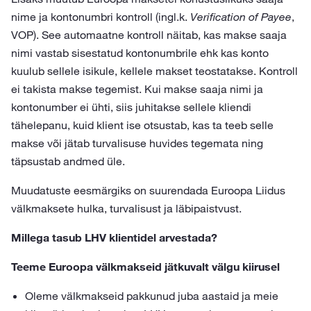
nime ja kontonumbri kontroll (ingl.k.
Verification of Payee
,
VOP). See automaatne kontroll näitab, kas makse saaja
nimi vastab sisestatud kontonumbrile ehk kas konto
kuulub sellele isikule, kellele makset teostatakse. Kontroll
ei takista makse tegemist. Kui makse saaja nimi ja
kontonumber ei ühti, siis juhitakse sellele kliendi
tähelepanu, kuid klient ise otsustab, kas ta teeb selle
makse või jätab turvalisuse huvides tegemata ning
täpsustab andmed üle.
Muudatuste eesmärgiks on suurendada Euroopa Liidus
välkmaksete hulka, turvalisust ja läbipaistvust.
Millega tasub LHV klientidel arvestada?
Teeme Euroopa välkmakseid jätkuvalt välgu kiirusel
Oleme välkmakseid pakkunud juba aastaid ja meie