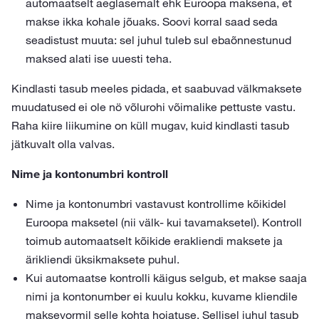
automaatselt aeglasemalt ehk Euroopa maksena, et
makse ikka kohale jõuaks. Soovi korral saad seda
seadistust muuta: sel juhul tuleb sul ebaõnnestunud
maksed alati ise uuesti teha.
Kindlasti tasub meeles pidada, et saabuvad välkmaksete
muudatused ei ole nö võlurohi võimalike pettuste vastu.
Raha kiire liikumine on küll mugav, kuid kindlasti tasub
jätkuvalt olla valvas.
Nime ja kontonumbri kontroll
Nime ja kontonumbri vastavust kontrollime kõikidel
Euroopa maksetel (nii välk- kui tavamaksetel). Kontroll
toimub automaatselt kõikide erakliendi maksete ja
ärikliendi üksikmaksete puhul.
Kui automaatse kontrolli käigus selgub, et makse saaja
nimi ja kontonumber ei kuulu kokku, kuvame kliendile
maksevormil selle kohta hoiatuse. Sellisel juhul tasub