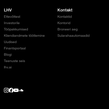
LHV
Kontakt
Ettevõttest
Kontaktid
Investorile
Kontorid
Tööpakkumised
Broneeri aeg
Kliendiandmete töötlemine
Sularahaautomaadid
Uudised
Finantsportaal
Blogi
Teenuste seis
lhv.ai