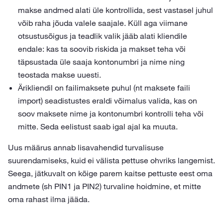
makse andmed alati üle kontrollida, sest vastasel juhul
võib raha jõuda valele saajale. Küll aga viimane
otsustusõigus ja teadlik valik jääb alati kliendile
endale: kas ta soovib riskida ja makset teha või
täpsustada üle saaja kontonumbri ja nime ning
teostada makse uuesti.
Ärikliendil on failimaksete puhul (nt maksete faili
import) seadistustes eraldi võimalus valida, kas on
soov maksete nime ja kontonumbri kontrolli teha või
mitte. Seda eelistust saab igal ajal ka muuta.
Uus määrus annab lisavahendid turvalisuse
suurendamiseks, kuid ei välista pettuse ohvriks langemist.
Seega, jätkuvalt on kõige parem kaitse pettuste eest oma
andmete (sh PIN1 ja PIN2) turvaline hoidmine, et mitte
oma rahast ilma jääda.