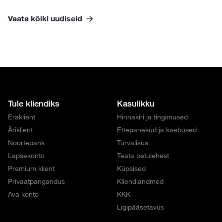
Vaata kõiki uudiseid
Tule kliendiks
Kasulikku
Eraklient
Hinnakiri ja tingimused
Äriklient
Ettepanekud ja kaebused
Noortepank
Turvalisus
Lapsekonto
Teata petulehest
Premium klient
Küpsised
Privaatpangandus
Kliendiandmed
Ava konto
KKK
Ligipääsetavus