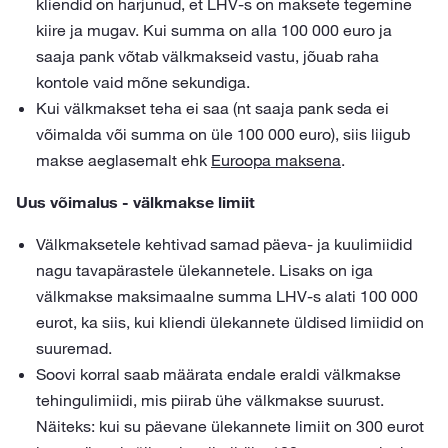
kliendid on harjunud, et LHV-s on maksete tegemine
kiire ja mugav. Kui summa on alla 100 000 euro ja
saaja pank võtab välkmakseid vastu, jõuab raha
kontole vaid mõne sekundiga.
Kui välkmakset teha ei saa (nt saaja pank seda ei
võimalda või summa on üle 100 000 euro), siis liigub
makse aeglasemalt ehk
Euroopa maksena
.
Uus võimalus - välkmakse limiit
Välkmaksetele kehtivad samad päeva- ja kuulimiidid
nagu tavapärastele ülekannetele. Lisaks on iga
välkmakse maksimaalne summa LHV-s alati 100 000
eurot, ka siis, kui kliendi ülekannete üldised limiidid on
suuremad.
Soovi korral saab määrata endale eraldi välkmakse
tehingulimiidi, mis piirab ühe välkmakse suurust.
Näiteks: kui su päevane ülekannete limiit on 300 eurot