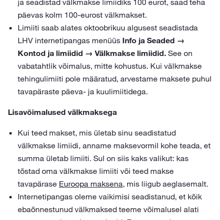
ja seadistad välkmakse limiidiks 100 eurot, saad teha
päevas kolm 100-eurost välkmakset.
Limiiti saab alates oktoobrikuu algusest seadistada
LHV internetipangas menüüs
Info ja Seaded →
Kontod ja limiidid → Välkmakse limiidid.
See on
vabatahtlik võimalus, mitte kohustus. Kui välkmakse
tehingulimiiti pole määratud, arvestame maksete puhul
tavapäraste päeva- ja kuulimiitidega.
Lisavõimalused välkmaksega
Kui teed makset, mis ületab sinu seadistatud
välkmakse limiidi, anname maksevormil kohe teada, et
summa ületab limiiti. Sul on siis kaks valikut: kas
tõstad oma välkmakse limiiti või teed makse
tavapärase
Euroopa maksena
, mis liigub aeglasemalt.
Internetipangas oleme vaikimisi seadistanud, et kõik
ebaõnnestunud välkmaksed teeme võimalusel alati