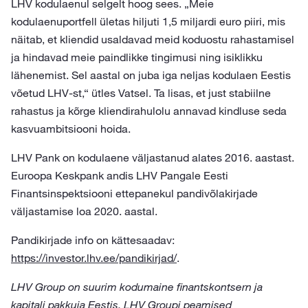
LHV kodulaenul selgelt hoog sees. „Meie
kodulaenuportfell ületas hiljuti 1,5 miljardi euro piiri, mis
näitab, et kliendid usaldavad meid koduostu rahastamisel
ja hindavad meie paindlikke tingimusi ning isiklikku
lähenemist. Sel aastal on juba iga neljas kodulaen Eestis
võetud LHV-st,“ ütles Vatsel. Ta lisas, et just stabiilne
rahastus ja kõrge kliendirahulolu annavad kindluse seda
kasvuambitsiooni hoida.
LHV Pank on kodulaene väljastanud alates 2016. aastast.
Euroopa Keskpank andis LHV Pangale Eesti
Finantsinspektsiooni ettepanekul pandivõlakirjade
väljastamise loa 2020. aastal.
Pandikirjade info on kättesaadav:
https://investor.lhv.ee/pandikirjad/
.
LHV Group on suurim kodumaine finantskontsern ja
kapitali pakkuja Eestis. LHV Groupi peamised