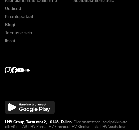
Kliendiandmete töötlemine
Sularahaautomaadid
Uudised
Finantsportaal
Blogi
Teenuste seis
lhv.ai
LHV Group, Tartu mnt 2, 10145, Tallinn.
Oled finantsteenuseid pakkuvate
ettevõtete AS LHV Pank, LHV Finance, LHV Kindlustus ja LHV Varahaldus
veebilehel. Enne finantsteenuse lepingu sõlmimist tutvu
teenuse tingimustega
või küsi lisainfot.
Noteeringud on viivitusega
.