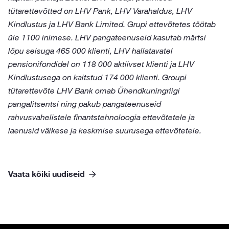
tütarettevõtted on LHV Pank, LHV Varahaldus, LHV
Kindlustus ja LHV Bank Limited. Grupi ettevõtetes töötab
üle 1100 inimese. LHV pangateenuseid kasutab märtsi
lõpu seisuga 465 000 klienti, LHV hallatavatel
pensionifondidel on 118 000 aktiivset klienti ja LHV
Kindlustusega on kaitstud 174 000 klienti. Groupi
tütarettevõte LHV Bank omab Ühendkuningriigi
pangalitsentsi ning pakub pangateenuseid
rahvusvahelistele finantstehnoloogia ettevõtetele ja
laenusid väikese ja keskmise suurusega ettevõtetele.
Vaata kõiki uudiseid