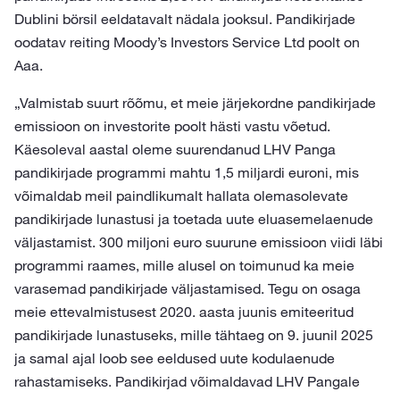
Dublini börsil eeldatavalt nädala jooksul. Pandikirjade
oodatav reiting Moody’s Investors Service Ltd poolt on
Aaa.
„Valmistab suurt rõõmu, et meie järjekordne pandikirjade
emissioon on investorite poolt hästi vastu võetud.
Käesoleval aastal oleme suurendanud LHV Panga
pandikirjade programmi mahtu 1,5 miljardi euroni, mis
võimaldab meil paindlikumalt hallata olemasolevate
pandikirjade lunastusi ja toetada uute eluasemelaenude
väljastamist. 300 miljoni euro suurune emissioon viidi läbi
programmi raames, mille alusel on toimunud ka meie
varasemad pandikirjade väljastamised. Tegu on osaga
meie ettevalmistusest 2020. aasta juunis emiteeritud
pandikirjade lunastuseks, mille tähtaeg on 9. juunil 2025
ja samal ajal loob see eeldused uute kodulaenude
rahastamiseks. Pandikirjad võimaldavad LHV Pangale