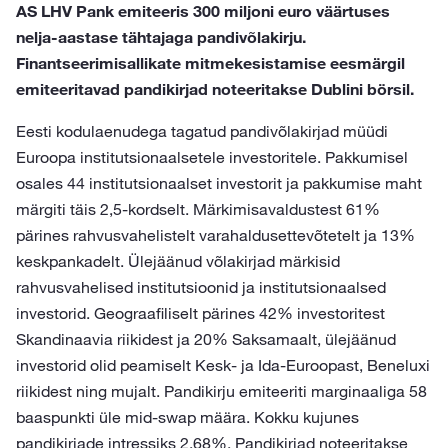
AS LHV Pank emiteeris 300 miljoni euro väärtuses
nelja-aastase tähtajaga pandivõlakirju.
Finantseerimisallikate mitmekesistamise eesmärgil
emiteeritavad pandikirjad noteeritakse Dublini börsil.
Eesti kodulaenudega tagatud pandivõlakirjad müüdi
Euroopa institutsionaalsetele investoritele. Pakkumisel
osales 44 institutsionaalset investorit ja pakkumise maht
märgiti täis 2,5-kordselt. Märkimisavaldustest 61%
pärines rahvusvahelistelt varahaldusettevõtetelt ja 13%
keskpankadelt. Ülejäänud võlakirjad märkisid
rahvusvahelised institutsioonid ja institutsionaalsed
investorid. Geograafiliselt pärines 42% investoritest
Skandinaavia riikidest ja 20% Saksamaalt, ülejäänud
investorid olid peamiselt Kesk- ja Ida-Euroopast, Beneluxi
riikidest ning mujalt. Pandikirju emiteeriti marginaaliga 58
baaspunkti üle mid-swap määra. Kokku kujunes
pandikirjade intressiks 2,68%. Pandikirjad noteeritakse