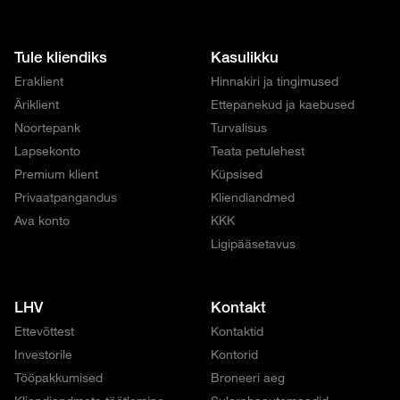
Tule kliendiks
Kasulikku
Eraklient
Hinnakiri ja tingimused
Äriklient
Ettepanekud ja kaebused
Noortepank
Turvalisus
Lapsekonto
Teata petulehest
Premium klient
Küpsised
Privaatpangandus
Kliendiandmed
Ava konto
KKK
Ligipääsetavus
LHV
Kontakt
Ettevõttest
Kontaktid
Investorile
Kontorid
Tööpakkumised
Broneeri aeg