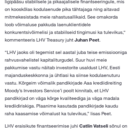
ligipääsu stabiilsele ja pikaajalisele finantseeringule, mis
on kooskõlas kodulaenude pika tähtajaga ning aitavad
mitmekesistada meie rahastusallikaid. See omakorda
loob võimaluse pakkuda laenuklientidele
konkurentsivõimelisi ja stabiilseid tingimusi ka tulevikus,“
kommenteeris LHV Treasury juht
Juhan Peet
.
“LHV jaoks oli tegemist sel aastal juba teise emissiooniga
rahvusvahelistel kapitaliturgudel. Suur huvi meie
pakkumise vastu näitab investorite usaldust LHV, Eesti
majanduskeskkonna ja ühtlasi ka siinse kodulaenuturu
vastu. Kõrgeim võimalik pandikirjade Aaa krediidireiting
Moody’s Investors Service’i poolt kinnitab, et LHV
pandikirjad on väga kõrge kvaliteediga ja väga madala
krediidiriskiga. Plaanime kasutada pandikirjade kaudu
raha kaasamise võimalust ka tulevikus,” lisas Peet.
LHV eraisikute finantseerimise juhi
Catlin Vatseli
sõnul on