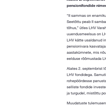
pensionifondide nime
“II sammas on enamikul
Seetõttu peab II samba
tõhus,” ütles LHV Var
uuendusmeelsus on LHV
LHV kätte usaldanud in
pensionivara kasvataja
aastakümnete, mis nõua
eelduse rõõmustada LHV
Alates 2. septembrist l
LHV fondidega. Samuti 
rohepöördesse panustav
selliste fondide invest
ja turgudel, mistõttu p
Muudatuste tulemusena 