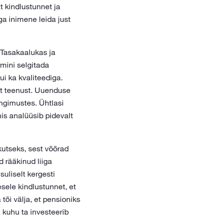
 kindlustunnet ja
ga inimene leida just
 Tasakaalukas ja
emini selgitada
ui ka kvaliteediga.
at teenust. Uuenduse
ngimustes. Ühtlasi
is analüüsib pidevalt
kutseks, sest võõrad
 rääkinud liiga
uliselt kergesti
ele kindlustunnet, et
tõi välja, et pensioniks
 kuhu ta investeerib