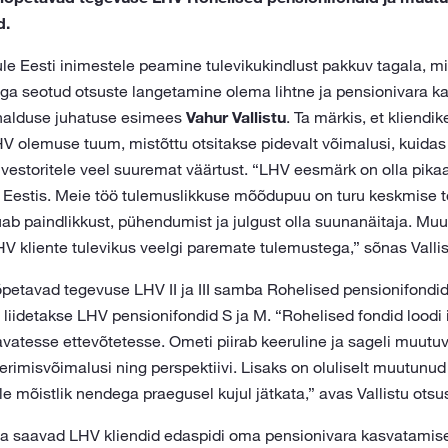
d.
e Eesti inimestele peamine tulevikukindlust pakkuv tagala, m
ga seotud otsuste langetamine olema lihtne ja pensionivara k
ahalduse juhatuse esimees
Vahur Vallistu
. Ta märkis, et kliendik
 olemuse tuum, mistõttu otsitakse pidevalt võimalusi, kuidas
vestoritele veel suuremat väärtust. “LHV eesmärk on olla pikaa
 Eestis. Meie töö tulemuslikkuse mõõdupuu on turu keskmise t
b paindlikkust, pühendumist ja julgust olla suunanäitaja. Mu
 kliente tulevikus veelgi paremate tulemustega,” sõnas Vallis
õpetavad tegevuse LHV II ja III samba Rohelised pensionifondid
liidetakse LHV pensionifondid S ja M. “Rohelised fondid loodi
atesse ettevõtetesse. Ometi piirab keeruline ja sageli muutuv
eerimisvõimalusi ning perspektiivi. Lisaks on oluliselt muutunud
ole mõistlik nendega praegusel kujul jätkata,” avas Vallistu otsu
saavad LHV kliendid edaspidi oma pensionivara kasvatamiseks