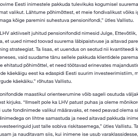
Soovime Eesti inimestele pakkuda tulevikuks kogumisel suuremat
mat valikut. Lähtume põhimõttest, et meie fondivalikust võiks i
maga kõige paremini suhestuva pensionifondi,” ütles Vallistu.
V aktiivselt juhitud pensionifondid nimesid Julge, Ettevõtlik,
älja, et uued nimed toovad suurema läbipaistvuse ja aitavad par
ing strateegiat. Ta lisas, et uuendus on seotud nii kvantiteedi k
eneses, vaid suudame tänu sellele pakkuda klientidele parem
se ehitatud põhimõttel, et need töötavad erinevates majandusti
de käekäigu eest ka edaspidi Eesti suurim investeerimistiim, m
gude käekäiku.” rõhutas Vallistu.
sionifondide maastikul orienteerumine võib sageli osutuda välja
t kirjuks. “Ilmselt pole ka LHV patust puhas ja oleme mõnikord
ai uute fondinimede valikul määravaks, et need peavad olema sis
inimedega on lihtne samastuda ja need aitavad pakkuda inimes
steeringuid just talle sobiva riskitasemega,” ütles Vallistu. Ta 
sam ja nauditavam siis, kui inimene ise usub varaklassidesse,