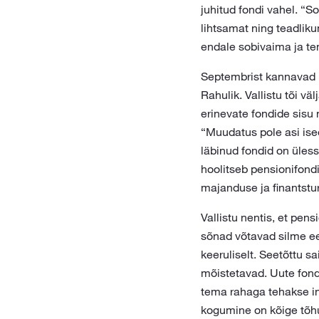
juhitud fondi vahel. “
lihtsamat ning teadliku
endale sobivaima ja te
Septembrist kannavad LH
Rahulik. Vallistu tõi v
erinevate fondide sisu n
“Muudatus pole asi ise
läbinud fondid on üles
hoolitseb pensionifondi
majanduse ja finantstur
Vallistu nentis, et pen
sõnad võtavad silme ees
keeruliselt. Seetõttu s
mõistetavad. Uute fond
tema rahaga tehakse inve
kogumine on kõige tõhu