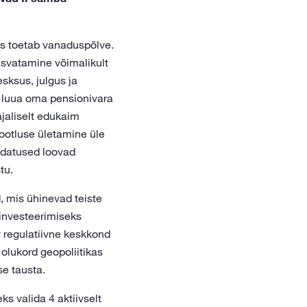
is toetab vanaduspõlve.
asvatamine võimalikult
esksus, julgus ja
 luua oma pensionivara
jaliselt edukaim
ootluse ületamine üle
udatused loovad
tu.
, mis ühinevad teiste
 investeerimiseks
 regulatiivne keskkond
 olukord geopoliitikas
se tausta.
 valida 4 aktiivselt