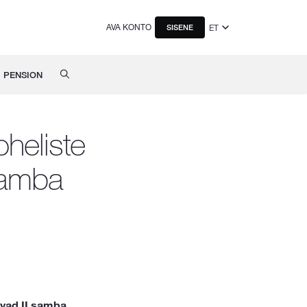
AVA KONTO
ET
SISENE
PENSION
heliste
samba
uvad II samba