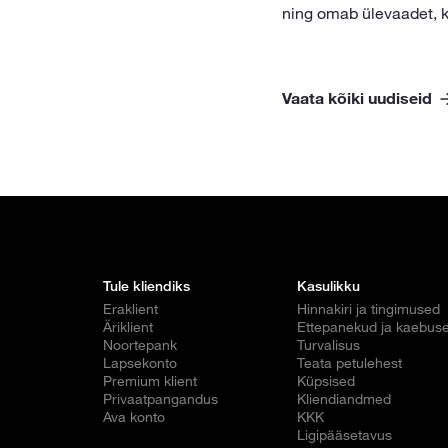
ning omab ülevaadet, 
Vaata kõiki uudiseid
Tule kliendiks
Kasulikku
Eraklient
Hinnakiri ja tingimused
Äriklient
Ettepanekud ja kaebus
Noortepank
Turvalisus
Lapsekonto
Teata petulehest
Premium klient
Küpsised
Privaatpangandus
Kliendiandmed
Ava konto
KKK
Ligipääsetavus