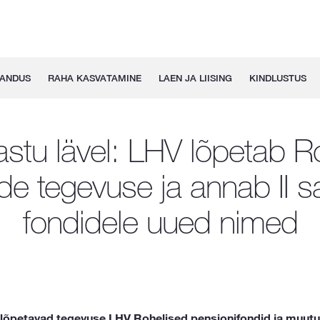
GANDUS
RAHA KASVATAMINE
LAEN JA LIISING
KINDLUSTUS
astu lävel: LHV lõpetab Ro
ide tegevuse ja annab II 
fondidele uued nimed
 lõpetavad tegevuse LHV Rohelised pensionifondid ja muut