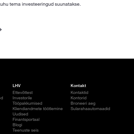
kuhu tema investeeringud suunatakse.
LHV
Kontakt
Ettevõttest
Kontaktid
ed
Investorile
Kontorid
Tööpakkumised
Broneeri aeg
Kliendiandmete töötlemine
Sularahaautomaadid
Uudised
Finantsportaal
Blogi
Teenuste seis