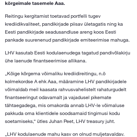
kõrgeimale tasemele Aaa.
Reitingu kergitamist toetavad portfelli tugev
krediidikvaliteet, pandikirjade piisav ületagatis ning ka
Eesti pandikirjade seadusandluse areng koos Eesti
pankade suurenenud pandikirjade emiteerimise mahuga.
LHV kasutab Eesti kodulaenudega tagatud pandivõlakirju
ühe laenude finantseerimise allikana.
„Kõige kõrgema võimaliku krediidireitingu, n.ö
kolmekordse A ehk Aaa, määramine LHV pandikirjadele
võimaldab meil kaasata rahvusvahelistelt rahaturgudelt
finantseeringut odavamalt ja vajadusel pikemate
tähtaegadega, mis omakorda annab LHV-le võimaluse
pakkuda oma klientidele soodsamaid tingimusi kodu
soetamiseks,“ ütles Juhan Peet, LHV treasury juht.
„LHV kodulaenude mahu kasv on olnud muljetavaldav.