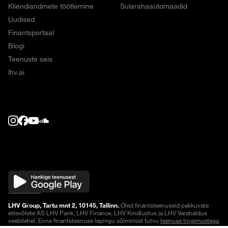
Kliendiandmete töötlemine
Sularahaautomaadid
Uudised
Finantsportaal
Blogi
Teenuste seis
lhv.ai
LHV Group, Tartu mnt 2, 10145, Tallinn.
Oled finantsteenuseid pakkuvate
ettevõtete AS LHV Pank, LHV Finance, LHV Kindlustus ja LHV Varahaldus
veebilehel. Enne finantsteenuse lepingu sõlmimist tutvu
teenuse tingimustega