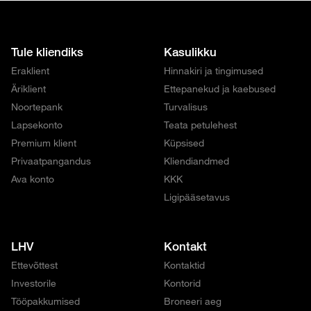
Tule kliendiks
Kasulikku
Eraklient
Hinnakiri ja tingimused
Äriklient
Ettepanekud ja kaebused
Noortepank
Turvalisus
Lapsekonto
Teata petulehest
Premium klient
Küpsised
Privaatpangandus
Kliendiandmed
Ava konto
KKK
Ligipääsetavus
LHV
Kontakt
Ettevõttest
Kontaktid
Investorile
Kontorid
Tööpakkumised
Broneeri aeg