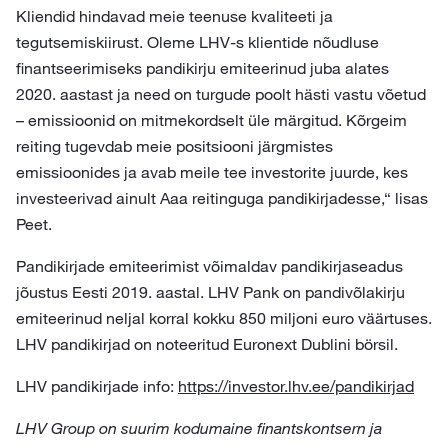
Kliendid hindavad meie teenuse kvaliteeti ja
tegutsemiskiirust. Oleme LHV-s klientide nõudluse
finantseerimiseks pandikirju emiteerinud juba alates
2020. aastast ja need on turgude poolt hästi vastu võetud
– emissioonid on mitmekordselt üle märgitud. Kõrgeim
reiting tugevdab meie positsiooni järgmistes
emissioonides ja avab meile tee investorite juurde, kes
investeerivad ainult Aaa reitinguga pandikirjadesse,“ lisas
Peet.
Pandikirjade emiteerimist võimaldav pandikirjaseadus
jõustus Eesti 2019. aastal. LHV Pank on pandivõlakirju
emiteerinud neljal korral kokku 850 miljoni euro väärtuses.
LHV pandikirjad on noteeritud Euronext Dublini börsil.
LHV pandikirjade info:
https://investor.lhv.ee/pandikirjad
LHV Group on suurim kodumaine finantskontsern ja