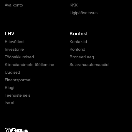
Ava konto
KKK
Ligipääsetavus
LHV
Kontakt
Ettevõttest
Kontaktid
Investorile
Kontorid
Tööpakkumised
Broneeri aeg
Kliendiandmete töötlemine
Sularahaautomaadid
Uudised
Finantsportaal
Blogi
Teenuste seis
lhv.ai