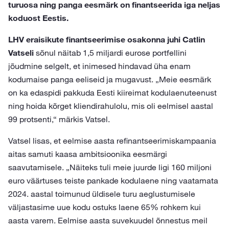
turuosa ning panga eesmärk on finantseerida iga neljas
koduost Eestis.
LHV eraisikute finantseerimise osakonna juhi Catlin
Vatseli
sõnul näitab 1,5 miljardi eurose portfellini
jõudmine selgelt, et inimesed hindavad üha enam
kodumaise panga eeliseid ja mugavust. „Meie eesmärk
on ka edaspidi pakkuda Eesti kiireimat kodulaenuteenust
ning hoida kõrget kliendirahulolu, mis oli eelmisel aastal
99 protsenti,“ märkis Vatsel.
Vatsel lisas, et eelmise aasta refinantseerimiskampaania
aitas samuti kaasa ambitsioonika eesmärgi
saavutamisele. „Näiteks tuli meie juurde ligi 160 miljoni
euro väärtuses teiste pankade kodulaene ning vaatamata
2024. aastal toimunud üldisele turu aeglustumisele
väljastasime uue kodu ostuks laene 65% rohkem kui
aasta varem. Eelmise aasta suvekuudel õnnestus meil