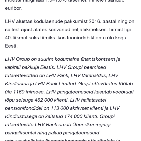
euribor.
LHV alustas kodulaenude pakkumist 2016. aastal ning on
sellest ajast alates kasvanud neljaliikmelisest tiimist ligi
40-liikmeliseks tiimiks, kes teenindab kliente üle kogu
Eesti.
LHV Group on suurim kodumaine finantskontsern ja
kapitali pakkuja Eestis. LHV Groupi peamised
tütarettevõtted on LHV Pank, LHV Varahaldus, LHV
Kindlustus ja LHV Bank Limited. Grupi ettevõtetes töötab
üle 1160 inimese. LHV pangateenuseid kasutab veebruari
lõpu seisuga 462 000 klienti, LHV hallatavatel
pensionifondidel on 113 000 aktiivset klienti ja LHV
Kindlustusega on kaitstud 174 000 klienti. Groupi
tütarettevõte LHV Bank omab Ühendkuningriigi
pangalitsentsi ning pakub pangateenuseid
rahvusvahelistele finantstehnoloogia ettevõtetele ja