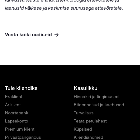
laenusid väikese ja keskmise suurusega ettevõtetele.
Vaata kõiki uudiseid
Tule kliendiks
Kasulikku
Eraklient
Hinnakiri ja tingimused
Äriklient
Ettepanekud ja kaebused
Noortepank
Turvalisus
Lapsekonto
Teata petulehest
Premium klient
Küpsised
Privaatpangandus
Kliendiandmed