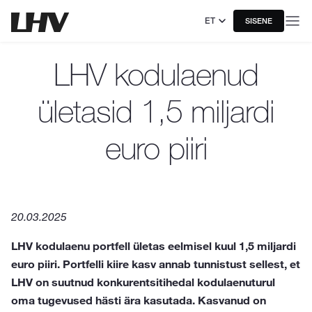
ET
SISENE
LHV kodulaenud
ületasid 1,5 miljardi
euro piiri
20.03.2025
LHV kodulaenu portfell ületas eelmisel kuul 1,5 miljardi
euro piiri. Portfelli kiire kasv annab tunnistust sellest, et
LHV on suutnud konkurentsitihedal kodulaenuturul
oma tugevused hästi ära kasutada. Kasvanud on