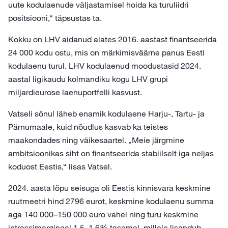
uute kodulaenude väljastamisel hoida ka turuliidri
positsiooni,“ täpsustas ta.
Kokku on LHV aidanud alates 2016. aastast finantseerida
24 000 kodu ostu, mis on märkimisväärne panus Eesti
kodulaenu turul. LHV kodulaenud moodustasid 2024.
aastal ligikaudu kolmandiku kogu LHV grupi
miljardieurose laenuportfelli kasvust.
Vatseli sõnul läheb enamik kodulaene Harju-, Tartu- ja
Pärnumaale, kuid nõudlus kasvab ka teistes
maakondades ning väikesaartel. „Meie järgmine
ambitsioonikas siht on finantseerida stabiilselt iga neljas
koduost Eestis,“ lisas Vatsel.
2024. aasta lõpu seisuga oli Eestis kinnisvara keskmine
ruutmeetri hind 2796 eurot, keskmine kodulaenu summa
aga 140 000–150 000 euro vahel ning turu keskmine
intressimarginaal 1,5–1,6% tasemel, millele lisandub